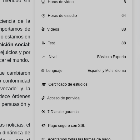
a menudo sin
💻
Horas de video
8
🕒
Horas de estudio
64
ciencia de la
mportamos de
🎬
Videos
88
do estamos en
📝
Test
88
ición social
:
ejuicios y por
📈
Nivel
Básico a Experto
icar el mundo.
🌐
Lenguaje
Español y Multi Idioma
que cambiaron
a conformidad
🎓
Certificado de estudios
vocado' y la
edece órdenes
🔓
Acceso de por vida
e persuasión y
🏵️
7 Días de garantía
s noticias, el
💳
Pago seguro con SSL
la dinámica de
💵
Aceptamos todas las formas de pago