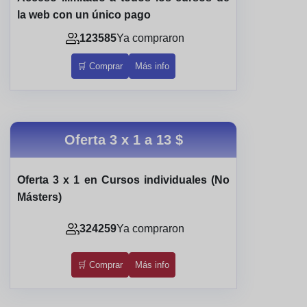
la web con un único pago
123585
Ya compraron
🛒 Comprar
Más info
Oferta 3 x 1 a
13 $
Oferta 3 x 1 en Cursos individuales (No
Másters)
324259
Ya compraron
🛒 Comprar
Más info