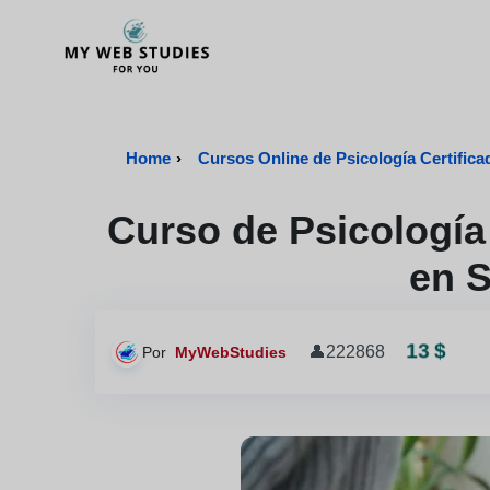
MyWebStudies - Página de inicio
Home
›
Cursos Online de Psicología Certifica
Curso de Psicología 
en 
13 $
👤
222868
Por
MyWebStudies