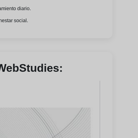
miento diario.
nestar social.
yWebStudies: