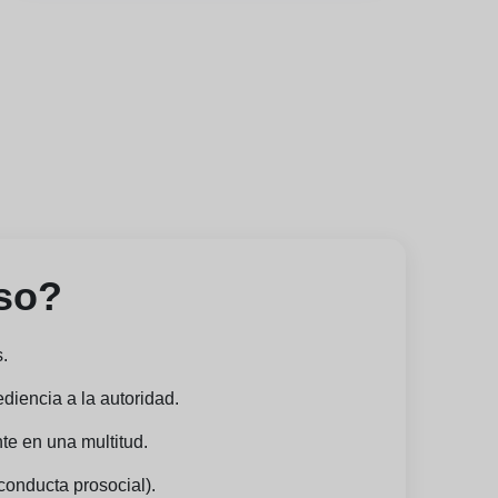
so?
s.
ediencia a la autoridad.
te en una multitud.
conducta prosocial).