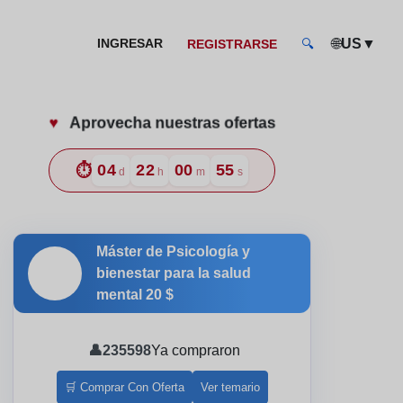
🌐
▼
INGRESAR
US
REGISTRARSE
🔍
♥️
Aprovecha nuestras ofertas
⏱️
04
22
00
54
d
h
m
s
Máster de Psicología y
🎓
bienestar para la salud
mental
20 $
👤
235598
Ya compraron
🛒 Comprar Con Oferta
Ver temario