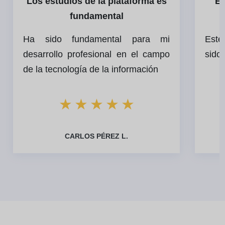
Los estudios de la plataforma es
El
fundamental
Ha sido fundamental para mi
Este
desarrollo profesional en el campo
sido 
de la tecnología de la información
★
★
★
★
★
CARLOS PÉREZ L.