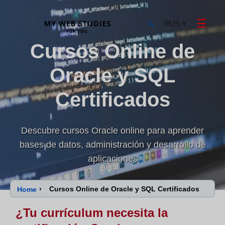
☰
🌐
▼
US
🔍
Cursos Online de
MyWebStudies - Página de inicio
Oracle y SQL
Certificados
Descubre cursos Oracle online para aprender
bases de datos, administración y desarrollo de
aplicaciones
›
Cursos Online de Oracle y SQL Certificados
Home
¿Tu currículum necesita la