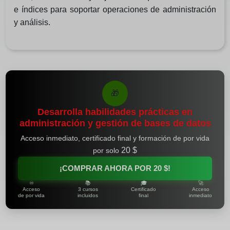
e índices para soportar operaciones de administración
y análisis.
🎁
Desarrolla habilidades prácticas en
administración y gestión de bases de datos
Acceso inmediato, certificado final y formación de por vida
20 $
por solo
¡COMPRAR AHORA POR
20 $
!
♾️
📚
🎓
🚀
Acceso
3 cursos
Certificado
Acceso
de por vida
incluidos
final
inmediato