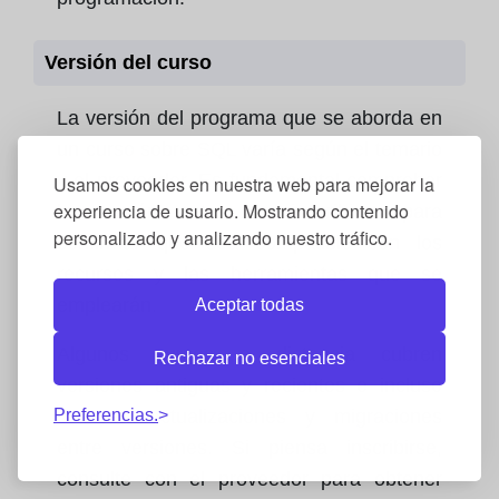
Versión del curso
La versión del programa que se aborda en
un curso sobre SQL varía según el temario
y el proveedor. Es fundamental comprobar
Usamos cookies en nuestra web para mejorar la
experiencia de usuario. Mostrando contenido
la versión antes de inscribirse para
personalizado y analizando nuestro tráfico.
confirmar que sea compatible con los
recursos y las herramientas que se
emplearán.
Aceptar todas
Algunos cursos a distancia cubren
Rechazar no esenciales
versiones antiguas y recientes e incluso
Preferencias.
incluyen actualizaciones y migraciones
entre versiones. Si piensa inscribirse,
consulte con el proveedor para obtener