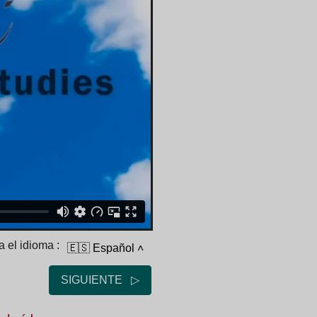
 el idioma :
🇪🇸 Español
˄
SIGUIENTE ▷