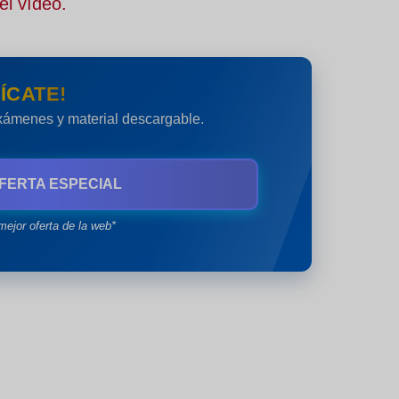
el vídeo.
ÍCATE!
exámenes y material descargable.
FERTA ESPECIAL
mejor oferta de la web*