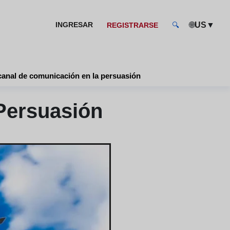
🌐
▼
INGRESAR
US
REGISTRARSE
🔍
canal de comunicación en la persuasión
Persuasión