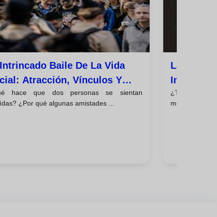
 Intrincado Baile De La Vida
La Magia 
cial: Atracción, Vínculos Y
Influenci
é hace que dos personas se sientan
¿Te has preg
námicas Grupales
Moldeamo
ídas? ¿Por qué algunas amistades ...
modas se extie