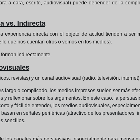
ra a cara, escrito, audiovisual) puede depender de la comple
a vs. Indirecta
la experiencia directa con el objeto de actitud tienden a ser 
e lo que nos cuentan otros o vemos en los medios).
 forman indirectamente.
ovisuales
icos, revistas) y un canal audiovisual (radio, televisión, inter
largo o complicado, los medios impresos suelen ser más efecti
es y reflexionar sobre los argumentos. En este caso, la persuasi
to y fácil de entender, los medios audiovisuales, especialmente
asan en señales periféricas (atractivo de los presentadores, 
 sencillos.
de los canales más persuasivos, especialmente para mensaj