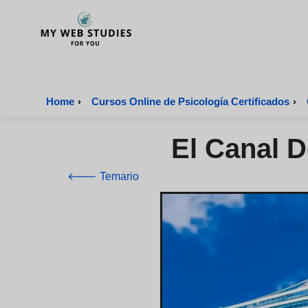
MyWebStudies - Página de inicio
Home
›
Cursos Online de Psicología Certificados
›
El Canal 
🡐 Temario