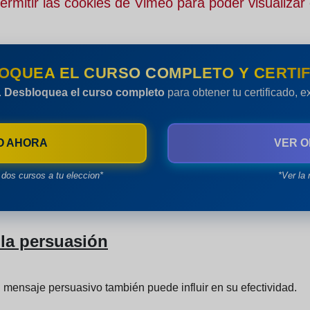
rmitir las cookies de Vimeo para poder visualizar 
OQUEA EL CURSO COMPLETO Y CERTIF
.
Desbloquea el curso completo
para obtener tu certificado, 
O AHORA
VER O
dos cursos a tu eleccion*
*Ver la 
la persuasión
n mensaje persuasivo también puede influir en su efectividad.