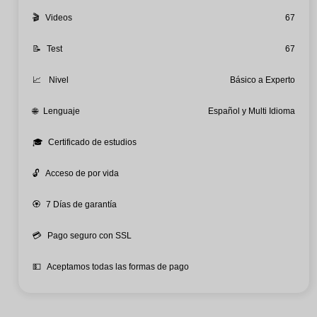
🎬
Videos
67
📝
Test
67
📈
Nivel
Básico a Experto
🌐
Lenguaje
Español y Multi Idioma
🎓
Certificado de estudios
🔓
Acceso de por vida
🏵️
7 Días de garantía
💳
Pago seguro con SSL
💵
Aceptamos todas las formas de pago