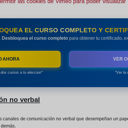
rmitir las cookies de Vimeo para poder visualizar 
OQUEA EL CURSO COMPLETO Y CERTIF
.
Desbloquea el curso completo
para obtener tu certificado, 
O AHORA
VER O
dos cursos a tu eleccion*
*Ver la 
ón no verbal
ros canales de comunicación no verbal que desempeñan un pape
s demás.