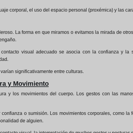
uaje corporal, el uso del espacio personal (proxémica) y las cara
oderoso. La forma en que miramos o evitamos la mirada de otro
 engaño.
contacto visual adecuado se asocia con la confianza y la s
dad.
varían significativamente entre culturas.
ra y Movimiento
stura y los movimientos del cuerpo. Los gestos con las man
ir confianza o sumisión. Los movimientos corporales, como la 
sonalidad de alguien.
 contacto visual, la interpretación de muchos gestos y posturas 