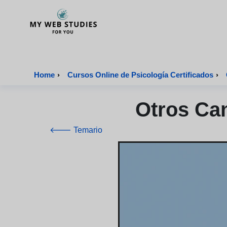
MyWebStudies - Página de inicio
Home
›
Cursos Online de Psicología Certificados
›
Otros Ca
🡐 Temario