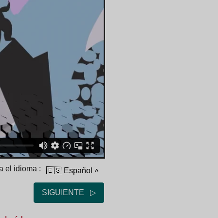
 el idioma :
🇪🇸 Español
˄
SIGUIENTE ▷