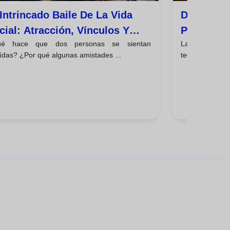
 Intrincado Baile De La Vida
Descubre 
cial: Atracción, Vínculos Y
Psicologí
é hace que dos personas se sientan
La Psicología
námicas Grupales
ídas? ¿Por qué algunas amistades ...
teórico; es una