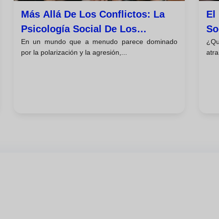
Más Allá De Los Conflictos: La
El
Psicología Social De Los
So
En un mundo que a menudo parece dominado
¿Qu
Prejuicios Y La Ayuda Humana
Di
por la polarización y la agresión,...
atra