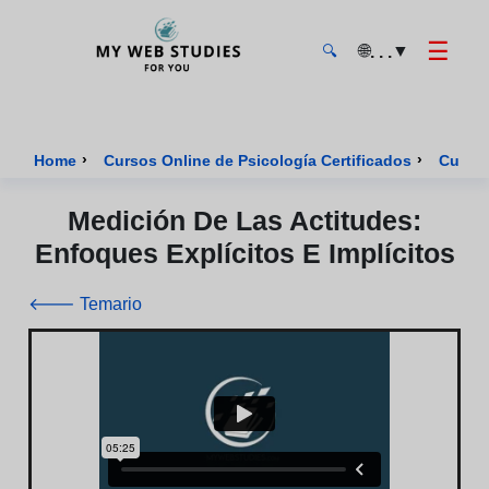
☰
🌐
▼
. . .
🔍
MyWebStudies - Página de inicio
›
›
Home
Cursos Online de Psicología Certificados
Curso 
Medición De Las Actitudes:
Enfoques Explícitos E Implícitos
🡐 Temario