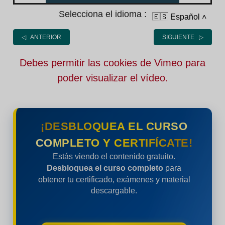
Selecciona el idioma :
🇪🇸 Español
˄
◁ ANTERIOR
SIGUIENTE ▷
Debes permitir las cookies de Vimeo para
poder visualizar el vídeo.
¡DESBLOQUEA EL CURSO
COMPLETO Y CERTIFÍCATE!
Estás viendo el contenido gratuito.
Desbloquea el curso completo
para
obtener tu certificado, exámenes y material
descargable.