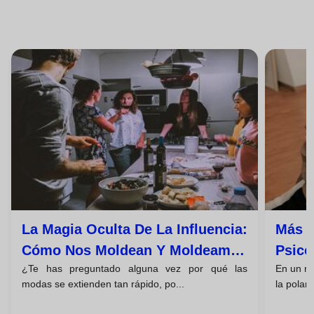
La Magia Oculta De La Influencia:
Más A
Cómo Nos Moldean Y Moldeamos
Psico
¿Te has preguntado alguna vez por qué las
En un m
A Los Demás
Preju
modas se extienden tan rápido, po...
la polari