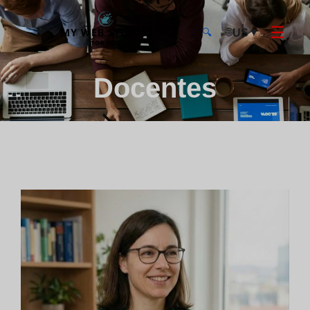
☰
🌐
▼
US
🔍
MyWebStudies - Página de inicio
Docentes