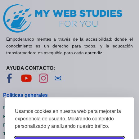
Empoderando mentes a través de la accesibilidad: donde el
conocimiento es un derecho para todos, y la educación
transformadora es asequible para cada aprendiz.
AYUDA CONTACTO:
Visítanos en Facebook
Visítanos en YouTube
Visítanos en Instagram
Contáctanos
✉
Políticas generales
Políticas de privacidad
Usamos cookies en nuestra web para mejorar la
Políticas de cookies
experiencia de usuario. Mostrando contenido
personalizado y analizando nuestro tráfico.
Políticas de reembolsos
Términos y condiciones