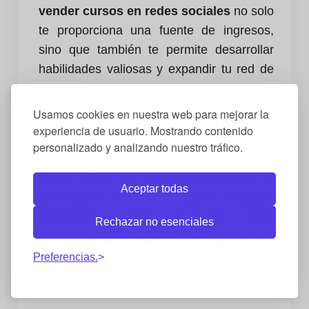
vender cursos en redes sociales
no solo
te proporciona una fuente de ingresos,
sino que también te permite desarrollar
habilidades valiosas y expandir tu red de
contactos.
Usamos cookies en nuestra web para mejorar la
Con un modelo de comisión del 50%,
experiencia de usuario. Mostrando contenido
estás en camino de convertir tus
personalizado y analizando nuestro tráfico.
esfuerzos de marketing en ganancias
reales. Deja de ser un espectador y
Aceptar todas
conviértete en un creador rentable.
Aprovecha esta ocasión para
Rechazar no esenciales
profesionalizar tu pasión y construir un
modelo de negocio sólido basado en
Preferencias.
redes sociales.