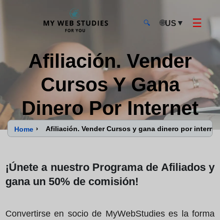
☰
🌐
▼
US
🔍
MyWebStudies - Página de inicio
Afiliación. Vender
Cursos Y Gana
Dinero Por Internet
›
Afiliación. Vender Cursos y gana dinero por internet
Home
¡Únete a nuestro Programa de Afiliados y
gana un 50% de comisión!
Convertirse en socio de MyWebStudies es la forma