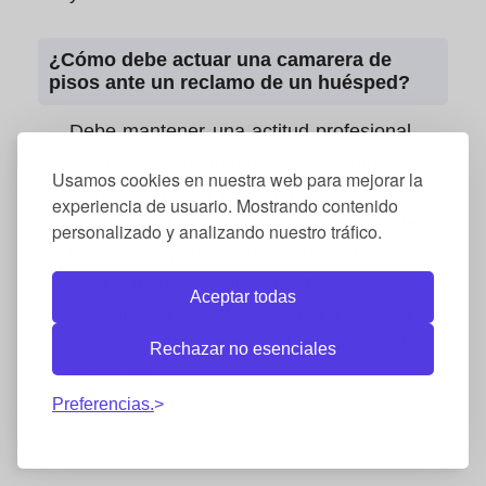
¿Cómo debe actuar una camarera de
pisos ante un reclamo de un huésped?
Debe mantener una actitud profesional,
escuchar atentamente la queja, mostrar
Usamos cookies en nuestra web para mejorar la
disposición para ayudar y comunicar el
experiencia de usuario. Mostrando contenido
problema al supervisor. La rapidez en la
personalizado y analizando nuestro tráfico.
respuesta y la cordialidad son clave
para resolver el inconveniente y
Aceptar todas
asegurar la satisfacción del huésped,
manteniendo siempre el respeto y la
Rechazar no esenciales
discreción.
Preferencias.