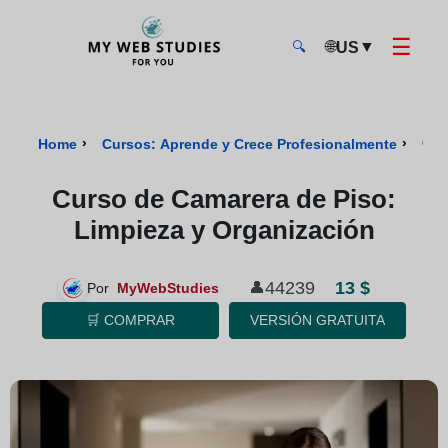
☰
🌐
▼
US
🔍
MyWebStudies - Página de inicio
›
›
Cur
Home
Cursos: Aprende y Crece Profesionalmente
Curso de Camarera de Piso:
Limpieza y Organización
13 $
44239
👤
Por
MyWebStudies
🛒 COMPRAR
VERSIÓN GRATUITA