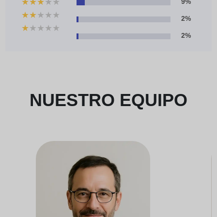
★
★
★
★
★
9%
★
★
★
★
★
2%
★
★
★
★
★
2%
NUESTRO EQUIPO