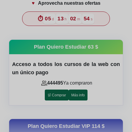
♥️
Aprovecha nuestras ofertas
⏱️
05
13
02
53
d
h
m
s
Plan Quiero Estudiar
63 $
Acceso a todos los cursos de la web con
un único pago
444495
Ya compraron
🛒 Comprar
Más info
Plan Quiero Estudiar VIP
114 $