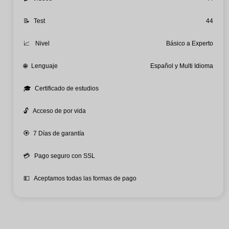
📝
Test
44
📈
Nivel
Básico a Experto
🌐
Lenguaje
Español y Multi Idioma
🎓
Certificado de estudios
🔓
Acceso de por vida
🏵️
7 Días de garantía
💳
Pago seguro con SSL
💵
Aceptamos todas las formas de pago