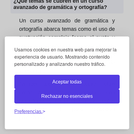
¿Qué temas se cubren en un curso
avanzado de gramática y ortografía?
Un curso avanzado de gramática y
ortografía abarca temas como el uso de
puntuación compleja [como el punto y
coma y los guiones], la corrección de
Usamos cookies en nuestra web para mejorar la
errores gramaticales avanzados, y el
experiencia de usuario. Mostrando contenido
perfeccionamiento del estilo y tono de
personalizado y analizando nuestro tráfico.
la escritura.
Aceptar todas
También puede incluir módulos sobre
cómo evitar errores comunes con
Rechazar no esenciales
homófonos y cómo aplicar las reglas
del estilo AP para redacción
Preferencias.
profesional.