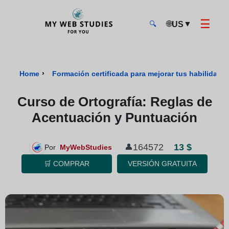
☰
🌐
▼
US
🔍
MyWebStudies - Página de inicio
›
Home
Formación certificada para mejorar tus habilidades
Curso de Ortografía: Reglas de
Acentuación y Puntuación
13 $
164572
👤
Por
MyWebStudies
🛒 COMPRAR
VERSIÓN GRATUITA