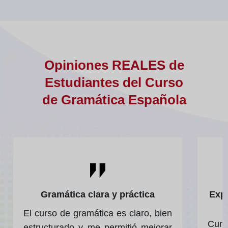
Opiniones REALES de
Estudiantes del Curso
de Gramática Española
Gramática clara y práctica
Expe
El curso de gramática es claro, bien
Cur
estructurado y me permitió mejorar