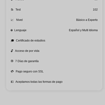
📝
Test
102
📈
Nivel
Básico a Experto
🌐
Lenguaje
Español y Multi Idioma
🎓
Certificado de estudios
🔓
Acceso de por vida
🏵️
7 Días de garantía
💳
Pago seguro con SSL
💵
Aceptamos todas las formas de pago