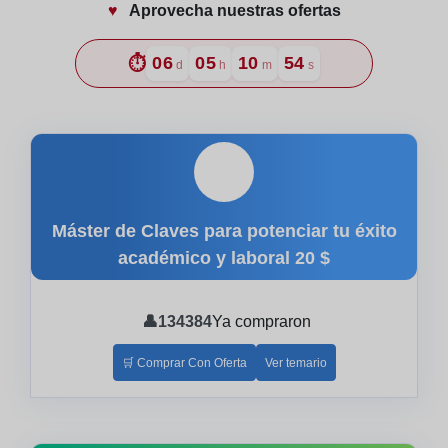
♥️
Aprovecha nuestras ofertas
⏱️
06
05
10
53
d
h
m
s
🎓
Máster de Claves para potenciar tu éxito
académico y laboral
20 $
👤
134384
Ya compraron
🛒 Comprar Con Oferta
Ver temario