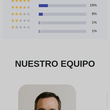
★
★
★
★
★
19%
★
★
★
★
★
★
★
★
★
★
8%
★
★
★
★
★
1%
★
★
★
★
★
1%
NUESTRO EQUIPO