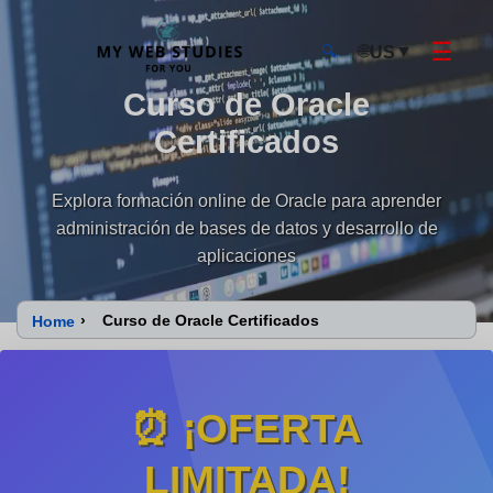
☰
🌐
▼
US
🔍
Curso de Oracle
MyWebStudies - Página de inicio
Certificados
Explora formación online de Oracle para aprender
administración de bases de datos y desarrollo de
aplicaciones
›
Curso de Oracle Certificados
Home
⏰ ¡OFERTA
LIMITADA!