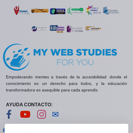
Empoderando mentes a través de la accesibilidad: donde el
conocimiento es un derecho para todos, y la educación
transformadora es asequible para cada aprendiz.
AYUDA CONTACTO:
Visítanos en Facebook
Visítanos en YouTube
Visítanos en Instagram
Contáctanos
✉
Políticas generales