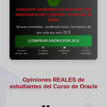
🎁
Adquiere competencias prácticas en
administración y gestión de bases de
datos
Acceso inmediato, certificado final y formación de
20 $
por vida por solo
¡COMPRAR AHORA POR
20 $
!
♾️
📚
🎓
🚀
Acceso
3 cursos
Certificado
Acceso
de por vida
incluidos
final
inmediato
Opiniones REALES de
estudiantes del Curso de Oracle