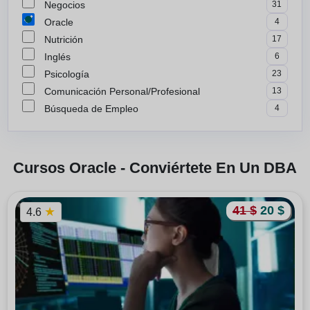
Negocios
31
Oracle
4
Nutrición
17
Inglés
6
Psicología
23
Comunicación Personal/Profesional
13
Búsqueda de Empleo
4
Cursos Oracle - Conviértete En Un DBA
41 $
20 $
★
4.6