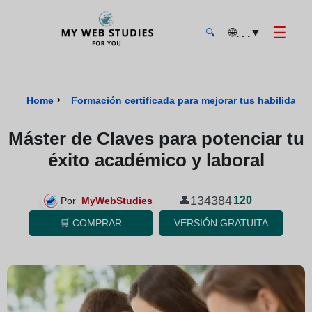
☰
🌐
▼
. . .
🔍
MyWebStudies - Página de inicio
›
Home
Formación certificada para mejorar tus habilidades
Máster de Claves para potenciar tu
éxito académico y laboral
134384
👤
120
Por
MyWebStudies
🛒 COMPRAR
VERSIÓN GRATUITA