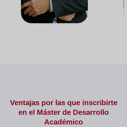
Consultor del apartado de
Resp
Desarrollo Académico
Profesional
Ventajas por las que inscribirte
en el Máster de
Desarrollo
Académico