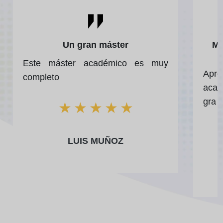
Un gran máster
Má
Este máster académico es muy
Apr
completo
acad
gra
★
★
★
★
★
LUIS MUÑOZ