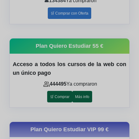
👤
134384
Ya compraron
🛒 Comprar con Oferta
Plan Quiero Estudiar
55 €
Acceso a todos los cursos de la web con
un único pago
444495
Ya compraron
🛒 Comprar
Más info
Plan Quiero Estudiar VIP
99 €