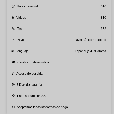
🕒
Horas de estudio
616
🎬
Videos
810
📝
Test
852
📈
Nivel
Nivel Básico a Experto
🌐
Lenguaje
Español y Multi Idioma
🎓
Certificado de estudios
🔓
Acceso de por vida
🏵️
7 Días de garantía
💳
Pago seguro con SSL
💵
Aceptamos todas las formas de pago