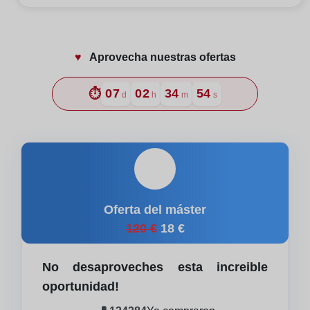
♥️
Aprovecha nuestras ofertas
⏱️
07
02
34
53
d
h
m
s
🎓
Oferta del máster
120 €
18 €
No desaproveches esta increible
oportunidad!