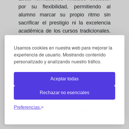
por su flexibilidad, permitiendo al
alumno marcar su propio ritmo sin
sacrificar el prestigio ni la excelencia
académica de los cursos tradicionales.
Obtener este certificado fortalecerá sus
credenciales y mejorará su
Usamos cookies en nuestra web para mejorar la
experiencia de usuario. Mostrando contenido
competitividad profesional.
personalizado y analizando nuestro tráfico.
Aceptar todas
Rechazar no esenciales
Cursos pertenecientes
Preferencias.
al
Desarrollo Académico