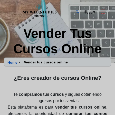
☰
🌐
▼
. . .
🔍
MyWebStudies - Página de inicio
Vender Tus
Cursos Online
›
Vender tus cursos online
Home
¿Eres creador de cursos Online?
Te
compramos tus cursos
y sigues obteniendo
ingresos por tus ventas
Esta plataforma es para
vender tus cursos online
,
ofrecemos la oportunidad de
comprar tus cursos