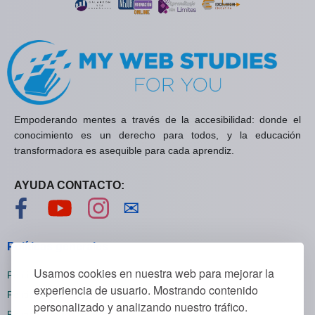
Empoderando mentes a través de la accesibilidad: donde el
conocimiento es un derecho para todos, y la educación
transformadora es asequible para cada aprendiz.
AYUDA CONTACTO:
Visítanos en Facebook
Visítanos en YouTube
Visítanos en Instagram
Contáctanos
✉
Políticas generales
Usamos cookies en nuestra web para mejorar la
Políticas de privacidad
experiencia de usuario. Mostrando contenido
Políticas de cookies
personalizado y analizando nuestro tráfico.
Políticas de reembolsos