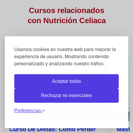
Cursos relacionados
con
Nutrición Celiaca
Usamos cookies en nuestra web para mejorar la
experiencia de usuario. Mostrando contenido
personalizado y analizando nuestro tráfico.
Aceptar todas
Rechazar no esenciales
Preferencias.
Curso De Dietas: Cómo Perder
Máste