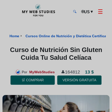
☰
🌐
▼
US
🔍
MyWebStudies - Página de inicio
›
Home
Cursos Online de Nutrición y Dietética Certificad
Curso de Nutrición Sin Gluten
Cuida Tu Salud Celíaca
13 $
164812
👤
Por
MyWebStudies
🛒 COMPRAR
VERSIÓN GRATUITA