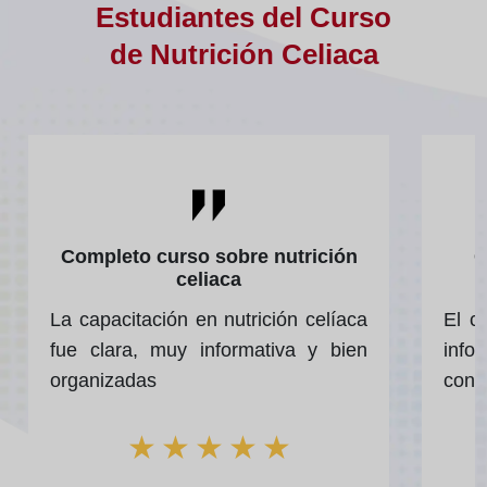
Estudiantes del Curso
de Nutrición Celiaca
Completo curso sobre nutrición
C
celiaca
La capacitación en nutrición celíaca
El c
fue clara, muy informativa y bien
inf
organizadas
cont
★
★
★
★
★