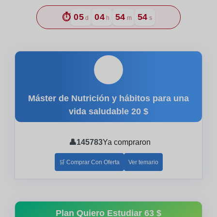
⏱️
05
04
54
53
d
h
m
s
🎓
Máster de Nutrición y hábitos para una
vida saludable
20 $
👤
145783
Ya compraron
🛒 Comprar Con Oferta
Ver temario
Plan Quiero Estudiar
63 $