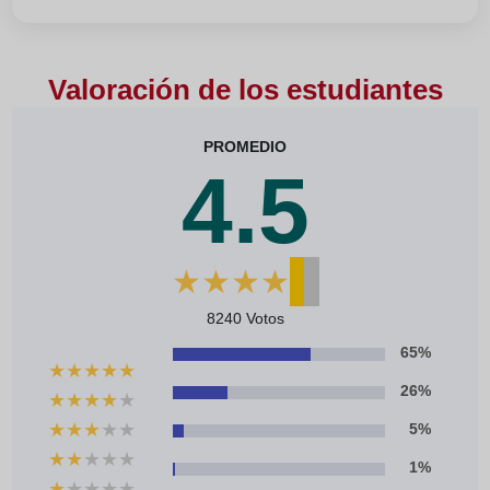
Valoración de los estudiantes
PROMEDIO
4.5
★
★
★
★
★
8240 Votos
65%
★
★
★
★
★
26%
★
★
★
★
★
★
★
★
★
★
5%
★
★
★
★
★
1%
★
★
★
★
★