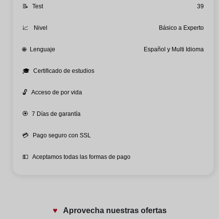
📝
Test
39
📈
Nivel
Básico a Experto
🌐
Lenguaje
Español y Multi Idioma
🎓
Certificado de estudios
🔓
Acceso de por vida
🏵️
7 Días de garantía
💳
Pago seguro con SSL
💵
Aceptamos todas las formas de pago
♥️
Aprovecha nuestras ofertas