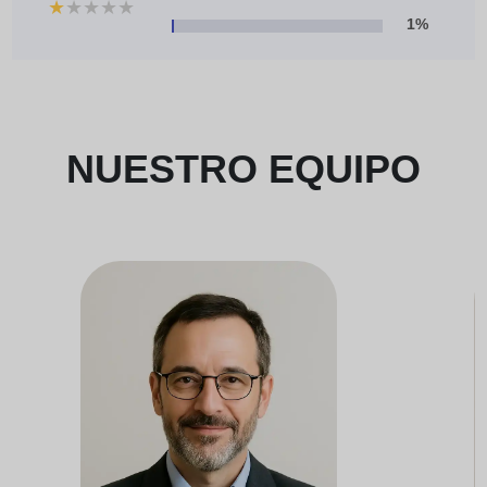
★
★
★
★
★
1%
NUESTRO EQUIPO