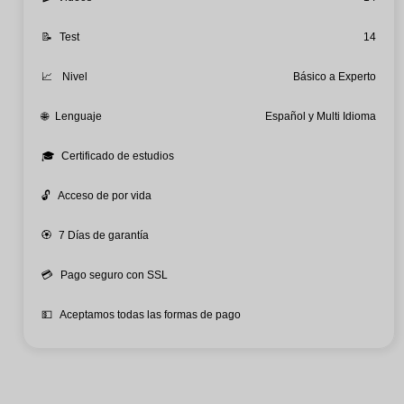
📝
Test
14
📈
Nivel
Básico a Experto
🌐
Lenguaje
Español y Multi Idioma
🎓
Certificado de estudios
🔓
Acceso de por vida
🏵️
7 Días de garantía
💳
Pago seguro con SSL
💵
Aceptamos todas las formas de pago