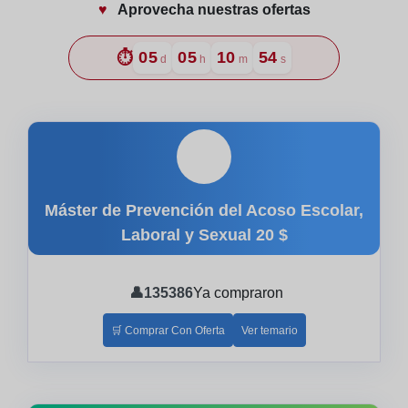
♥️
Aprovecha nuestras ofertas
⏱️
05
05
10
53
d
h
m
s
🎓
Máster de Prevención del Acoso Escolar,
Laboral y Sexual
20 $
👤
135386
Ya compraron
🛒 Comprar Con Oferta
Ver temario