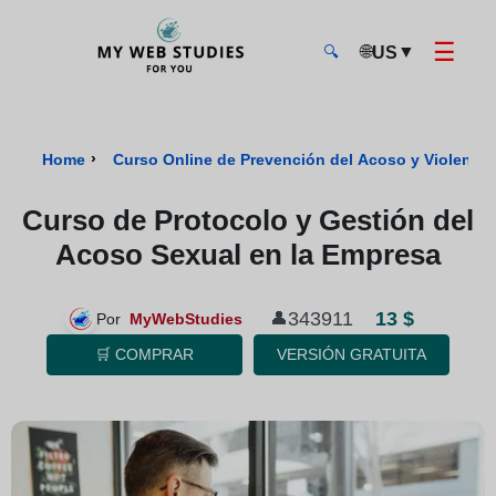
☰
🌐
▼
US
🔍
MyWebStudies - Página de inicio
›
Home
Curso Online de Prevención del Acoso y Violencia
Curso de Protocolo y Gestión del
Acoso Sexual en la Empresa
13 $
343911
👤
Por
MyWebStudies
🛒 COMPRAR
VERSIÓN GRATUITA