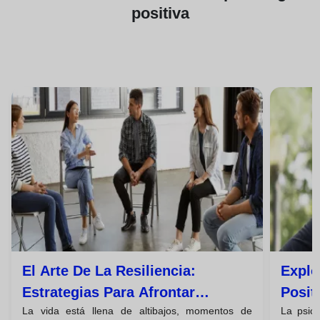
positiva
El Arte De La Resiliencia:
Explo
Estrategias Para Afrontar
Posit
La vida está llena de altibajos, momentos de
La psico
Desafíos Y Prosperar
Plena