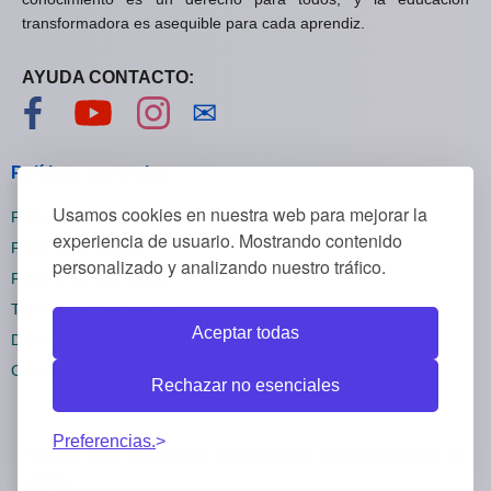
transformadora es asequible para cada aprendiz.
AYUDA CONTACTO:
Visítanos en Facebook
Visítanos en YouTube
Visítanos en Instagram
Contáctanos
✉
Políticas generales
Usamos cookies en nuestra web para mejorar la
Políticas de privacidad
experiencia de usuario. Mostrando contenido
Políticas de cookies
personalizado y analizando nuestro tráfico.
Políticas de reembolsos
Términos y condiciones
Aceptar todas
Darse de baja
Configuración cookies
Rechazar no esenciales
Preferencias.
Todos los derechos reservados Mywebstudies ©
2026