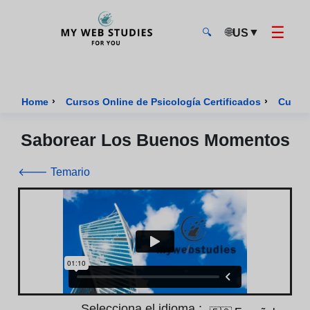
☰
🌐
▼
US
🔍
MyWebStudies - Página de inicio
›
›
Home
Cursos Online de Psicología Certificados
Curso 
Saborear Los Buenos Momentos
🡐 Temario
Selecciona el idioma :