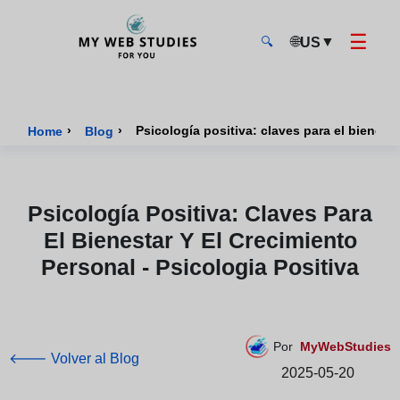
☰
🌐
▼
US
🔍
MyWebStudies - Página de inicio
›
›
Psicología positiva: claves para el bienesta
Home
Blog
Psicología Positiva: Claves Para
El Bienestar Y El Crecimiento
Personal - Psicologia Positiva
Por
MyWebStudies
🡐 Volver al Blog
2025-05-20