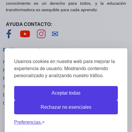
conocimiento es un derecho para todos, y la educación
transformadora es asequible para cada aprendiz.
AYUDA CONTACTO:
Visítanos en Facebook
Visítanos en YouTube
Visítanos en Instagram
Contáctanos
✉
Políticas generales
Usamos cookies en nuestra web para mejorar la
Políticas de privacidad
experiencia de usuario. Mostrando contenido
Políticas de cookies
personalizado y analizando nuestro tráfico.
Políticas de reembolsos
Términos y condiciones
Aceptar todas
Darse de baja
Configuración cookies
Rechazar no esenciales
Preferencias.
Todos los derechos reservados Mywebstudies ©