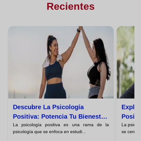
Recientes
Descubre La Psicología
Explor
Positiva: Potencia Tu Bienestar
Positi
La psicología positiva es una rama de la
La psicol
Y Fortalezas Personales
Plena
psicología que se enfoca en estudi...
se centró