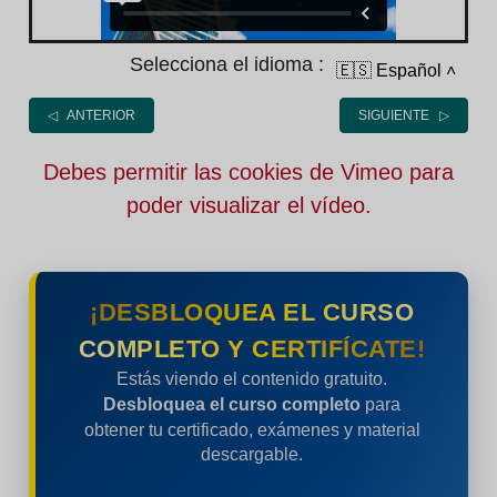
Selecciona el idioma :
🇪🇸 Español
˄
◁ ANTERIOR
SIGUIENTE ▷
Debes permitir las cookies de Vimeo para
poder visualizar el vídeo.
¡DESBLOQUEA EL CURSO
COMPLETO Y CERTIFÍCATE!
Estás viendo el contenido gratuito.
Desbloquea el curso completo
para
obtener tu certificado, exámenes y material
descargable.