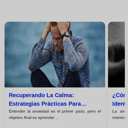
Recuperando La Calma:
¿cómo
Estrategias Prácticas Para
Ident
Entender la ansiedad es el primer paso, pero el
La ans
Gestionar La Ansiedad
Mente
objetivo final es aprender ...
manera; 
Comp