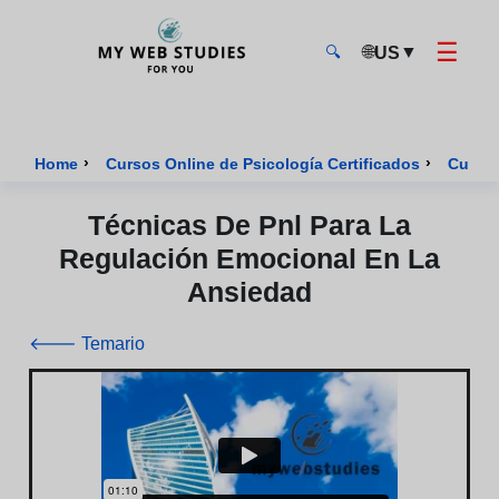
☰
🌐
▼
US
🔍
MyWebStudies - Página de inicio
›
›
Home
Cursos Online de Psicología Certificados
Curso 
Técnicas De Pnl Para La
Regulación Emocional En La
Ansiedad
🡐 Temario