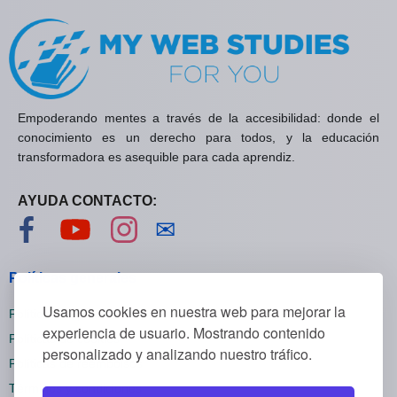
Empoderando mentes a través de la accesibilidad: donde el
conocimiento es un derecho para todos, y la educación
transformadora es asequible para cada aprendiz.
AYUDA CONTACTO:
Visítanos en Facebook
Visítanos en YouTube
Visítanos en Instagram
Contáctanos
✉
Políticas generales
Usamos cookies en nuestra web para mejorar la
Políticas de privacidad
experiencia de usuario. Mostrando contenido
Políticas de cookies
personalizado y analizando nuestro tráfico.
Políticas de reembolsos
Términos y condiciones