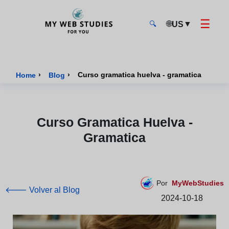
☰
🌐
▼
US
🔍
MyWebStudies - Página de inicio
›
›
Curso gramatica huelva - gramatica
Home
Blog
Curso Gramatica Huelva -
Gramatica
Por
MyWebStudies
🡐 Volver al Blog
2024-10-18