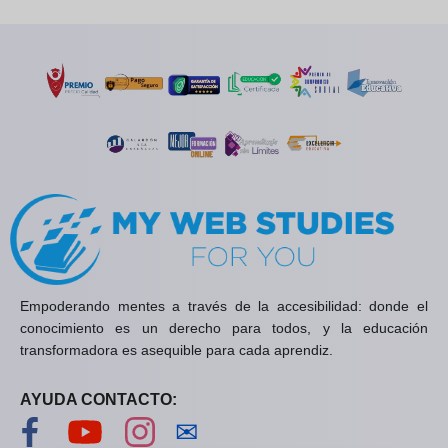
Empoderando mentes a través de la accesibilidad: donde el
conocimiento es un derecho para todos, y la educación
transformadora es asequible para cada aprendiz.
AYUDA CONTACTO:
Visítanos en Facebook
Visítanos en YouTube
Visítanos en Instagram
Contáctanos
✉