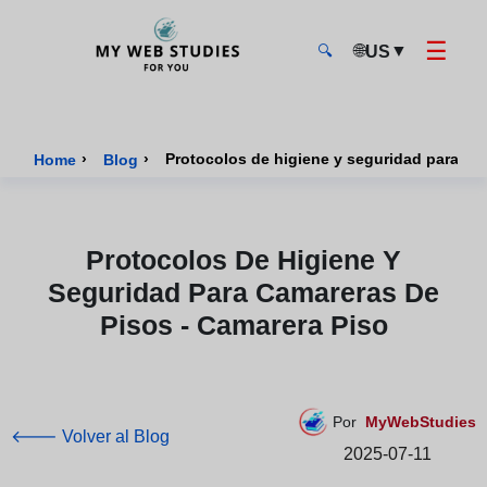
☰
🌐
▼
US
🔍
MyWebStudies - Página de inicio
›
›
Protocolos de higiene y seguridad para ca
Home
Blog
Protocolos De Higiene Y
Seguridad Para Camareras De
Pisos - Camarera Piso
Por
MyWebStudies
🡐 Volver al Blog
2025-07-11