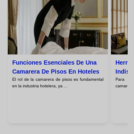
Funciones Esenciales De Una
Herra
Camarera De Pisos En Hoteles
Indis
El rol de la camarera de pisos es fundamental
Para rea
De Pi
en la industria hotelera, ya ...
camarera 