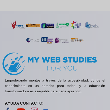
Empoderando mentes a través de la accesibilidad: donde el
conocimiento es un derecho para todos, y la educación
transformadora es asequible para cada aprendiz.
AYUDA CONTACTO:
Visítanos en Facebook
Visítanos en YouTube
Visítanos en Instagram