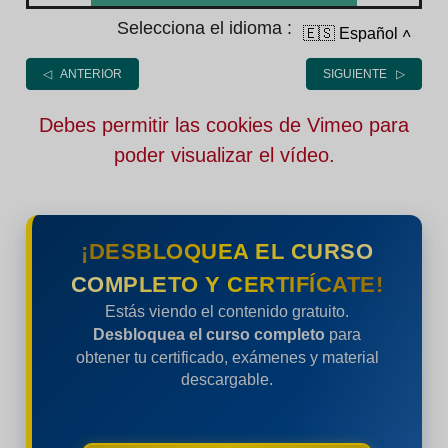
Selecciona el idioma :
🇪🇸 Español
˄
◁ ANTERIOR
SIGUIENTE ▷
Debes permitir las cookies de Vimeo para
poder visualizar el vídeo.
¡DESBLOQUEA EL CURSO
COMPLETO Y CERTIFÍCATE!
Estás viendo el contenido gratuito.
Desbloquea el curso completo
para
obtener tu certificado, exámenes y material
descargable.