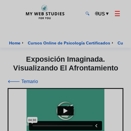
☰
🌐
▼
US
🔍
MyWebStudies - Página de inicio
›
›
Home
Cursos Online de Psicología Certificados
Curso 
Exposición Imaginada.
Visualizando El Afrontamiento
🡐 Temario