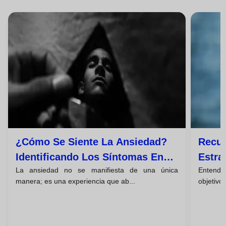
¿cómo Se Siente La Ansiedad?
Recup
Identificando Los Síntomas En
Estra
La ansiedad no se manifiesta de una única
Entender
Mente, Cuerpo Y
Gesti
manera; es una experiencia que ab...
objetivo 
Comportamiento