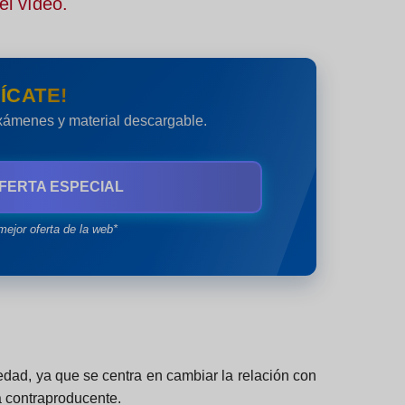
el vídeo.
ÍCATE!
exámenes y material descargable.
FERTA ESPECIAL
mejor oferta de la web*
dad, ya que se centra en cambiar la relación con
a contraproducente.