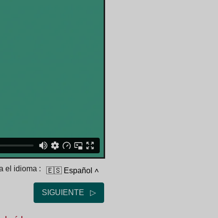
 el idioma :
🇪🇸 Español
˄
SIGUIENTE ▷