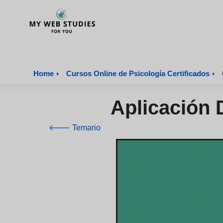
MyWebStudies - Página de inicio
Home
›
Cursos Online de Psicología Certificados
›
Aplicación 
🡐 Temario