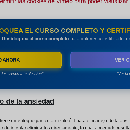
rmitir las cookies de Vimeo para poder visualizar 
OQUEA EL CURSO COMPLETO Y CERTIF
.
Desbloquea el curso completo
para obtener tu certificado, 
O AHORA
VER O
dos cursos a tu eleccion*
*Ver la 
o de la ansiedad
ece un enfoque particularmente útil para el manejo de la ansie
r de intentar eliminarlos directamente, lo cual a menudo result