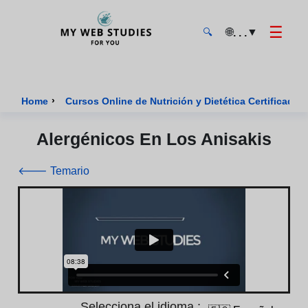
☰
🌐
▼
. . .
🔍
MyWebStudies - Página de inicio
›
Home
Cursos Online de Nutrición y Dietética Certificados
Alergénicos En Los Anisakis
🡐 Temario
Selecciona el idioma :