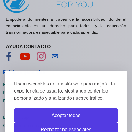
Empoderando mentes a través de la accesibilidad: donde el
conocimiento es un derecho para todos, y la educación
transformadora es asequible para cada aprendiz.
AYUDA CONTACTO:
Visítanos en Facebook
Visítanos en YouTube
Visítanos en Instagram
Contáctanos
✉
Políticas generales
Usamos cookies en nuestra web para mejorar la
Políticas de privacidad
experiencia de usuario. Mostrando contenido
Políticas de cookies
personalizado y analizando nuestro tráfico.
Políticas de reembolsos
Términos y condiciones
Aceptar todas
Darse de baja
Configuración cookies
Rechazar no esenciales