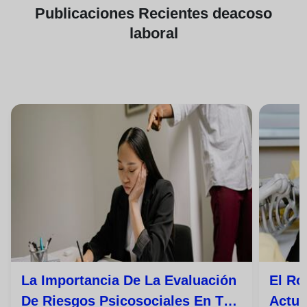
Publicaciones
Recientes de
acoso
laboral
La Importancia De La Evaluación
El Ro
De Riesgos Psicosociales En Tu
Actua