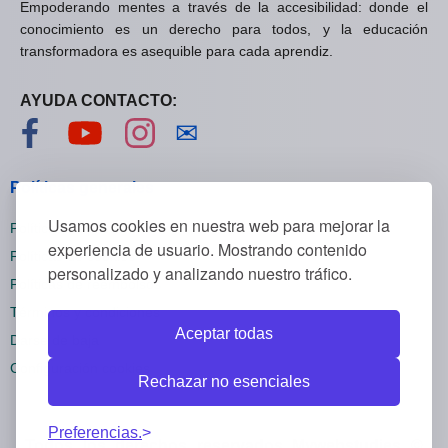
Empoderando mentes a través de la accesibilidad: donde el
conocimiento es un derecho para todos, y la educación
transformadora es asequible para cada aprendiz.
AYUDA CONTACTO:
Visítanos en Facebook
Visítanos en YouTube
Visítanos en Instagram
Contáctanos
✉
Políticas generales
Usamos cookies en nuestra web para mejorar la
Políticas de privacidad
experiencia de usuario. Mostrando contenido
Políticas de cookies
personalizado y analizando nuestro tráfico.
Políticas de reembolsos
Términos y condiciones
Aceptar todas
Darse de baja
Configuración cookies
Rechazar no esenciales
Preferencias.
Todos los derechos reservados Mywebstudies ©