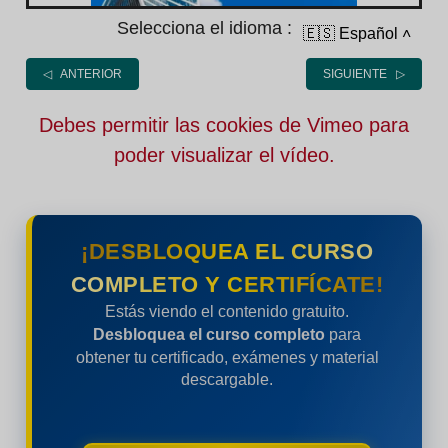
Selecciona el idioma :
🇪🇸 Español
˄
◁ ANTERIOR
SIGUIENTE ▷
Debes permitir las cookies de Vimeo para
poder visualizar el vídeo.
¡DESBLOQUEA EL CURSO
COMPLETO Y CERTIFÍCATE!
Estás viendo el contenido gratuito.
Desbloquea el curso completo
para
obtener tu certificado, exámenes y material
descargable.