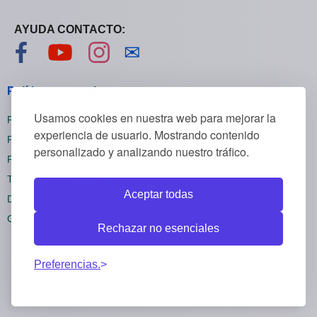
AYUDA CONTACTO:
Visítanos en Facebook
Visítanos en YouTube
Visítanos en Instagram
Contáctanos
✉
Políticas generales
Usamos cookies en nuestra web para mejorar la
Políticas de privacidad
experiencia de usuario. Mostrando contenido
Políticas de cookies
personalizado y analizando nuestro tráfico.
Políticas de reembolsos
Términos y condiciones
Aceptar todas
Darse de baja
Configuración cookies
Rechazar no esenciales
Preferencias.
Todos los derechos reservados Mywebstudies ©
2026