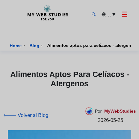
☰
🌐
▼
. . .
🔍
MyWebStudies - Página de inicio
›
›
Alimentos aptos para celíacos - alergenos
Home
Blog
Alimentos Aptos Para Celíacos -
Alergenos
Por
MyWebStudies
🡐 Volver al Blog
2026-05-25