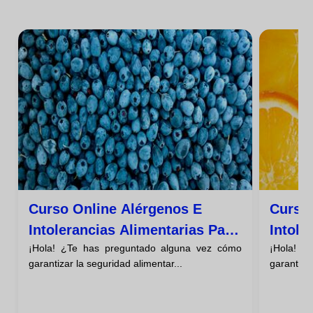
Curso Online Alérgenos E
Curso
Intolerancias Alimentarias Para
Intole
¡Hola! ¿Te has preguntado alguna vez cómo
¡Hola! ¿
Residencias
Coleg
garantizar la seguridad alimentar...
garantizar