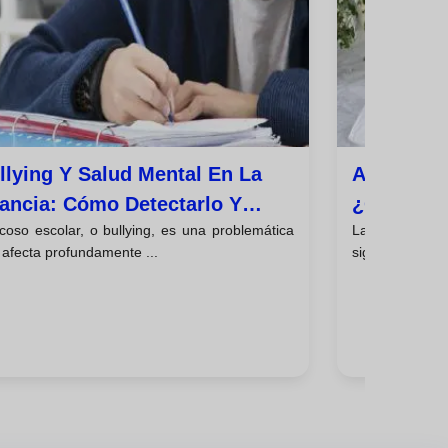
llying Y Salud Mental En La
Adolescen
fancia: Cómo Detectarlo Y
¿cómo Af
coso escolar, o bullying, es una problemática
La adolesce
tuar
Mental De
afecta profundamente ...
significativos, 