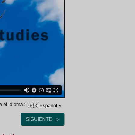
 el idioma :
🇪🇸 Español
˄
SIGUIENTE ▷