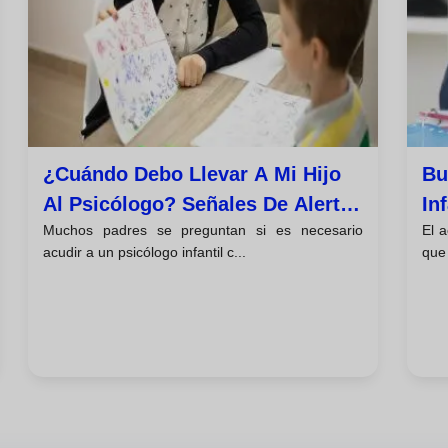
¿cuándo Debo Llevar A Mi Hijo
Bu
Al Psicólogo? Señales De Alerta
In
Muchos padres se preguntan si es necesario
El a
Y Consejos Para Padres
Ac
acudir a un psicólogo infantil c...
que 