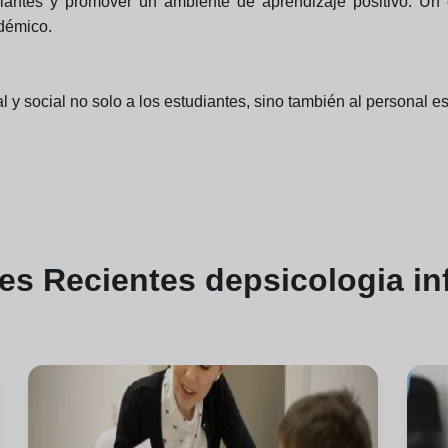
udiantes y promover un ambiente de aprendizaje positivo. Un
adémico.
 y social no solo a los estudiantes, sino también al personal es
nes
Recientes de
psicologia inf