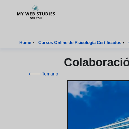
MyWebStudies - Página de inicio
Home
›
Cursos Online de Psicología Certificados
›
Colaboració
🡐 Temario