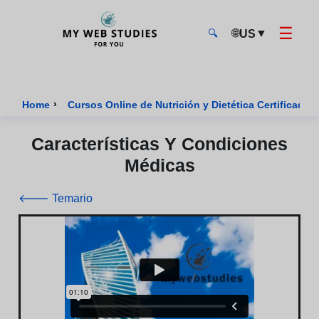
☰
🌐
▼
US
🔍
MyWebStudies - Página de inicio
›
Home
Cursos Online de Nutrición y Dietética Certificados
Características Y Condiciones
Médicas
🡐 Temario