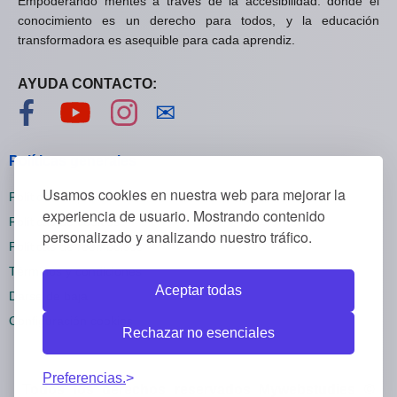
Empoderando mentes a través de la accesibilidad: donde el
conocimiento es un derecho para todos, y la educación
transformadora es asequible para cada aprendiz.
AYUDA CONTACTO:
Visítanos en Facebook
Visítanos en YouTube
Visítanos en Instagram
Contáctanos
✉
Políticas generales
Usamos cookies en nuestra web para mejorar la
Políticas de privacidad
experiencia de usuario. Mostrando contenido
Políticas de cookies
personalizado y analizando nuestro tráfico.
Políticas de reembolsos
Términos y condiciones
Aceptar todas
Darse de baja
Configuración cookies
Rechazar no esenciales
Preferencias.
Todos los derechos reservados Mywebstudies ©