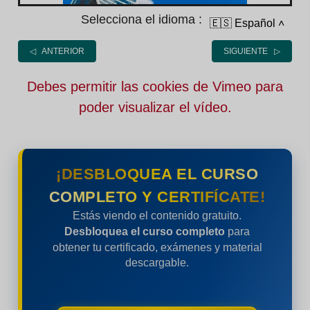
Selecciona el idioma :
🇪🇸 Español
˄
◁ ANTERIOR
SIGUIENTE ▷
Debes permitir las cookies de Vimeo para
poder visualizar el vídeo.
¡DESBLOQUEA EL CURSO
COMPLETO Y CERTIFÍCATE!
Estás viendo el contenido gratuito.
Desbloquea el curso completo
para
obtener tu certificado, exámenes y material
descargable.