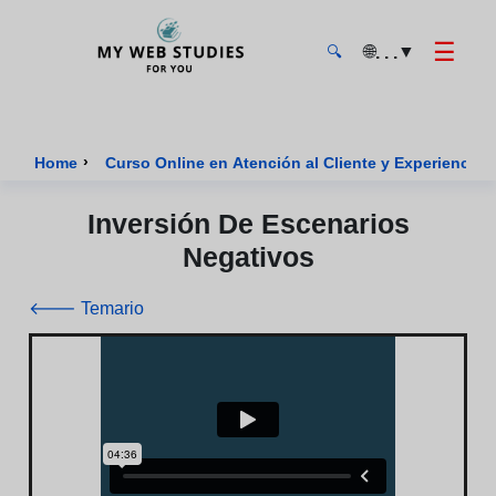
☰
🌐
▼
. . .
🔍
MyWebStudies - Página de inicio
›
Home
Curso Online en Atención al Cliente y Experiencia 
Inversión De Escenarios
Negativos
🡐 Temario