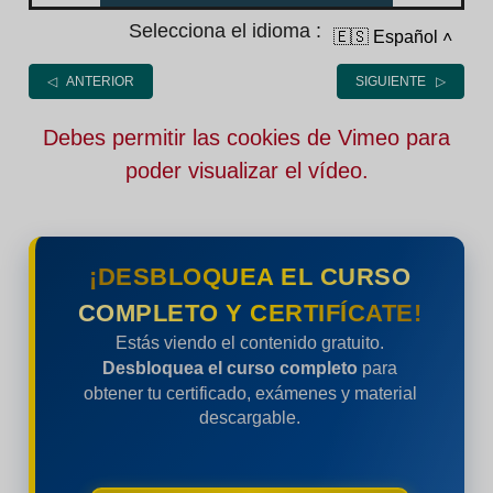
Selecciona el idioma :
🇪🇸 Español
˄
◁ ANTERIOR
SIGUIENTE ▷
Debes permitir las cookies de Vimeo para
poder visualizar el vídeo.
¡DESBLOQUEA EL CURSO
COMPLETO Y CERTIFÍCATE!
Estás viendo el contenido gratuito.
Desbloquea el curso completo
para
obtener tu certificado, exámenes y material
descargable.