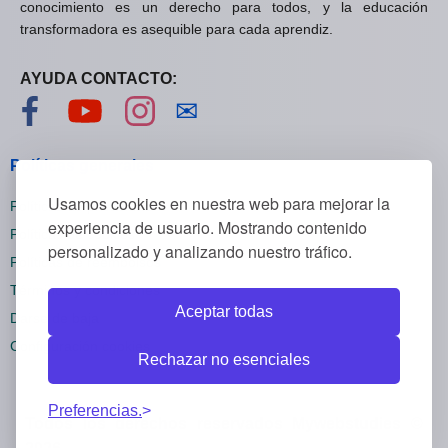
conocimiento es un derecho para todos, y la educación
transformadora es asequible para cada aprendiz.
AYUDA CONTACTO:
Visítanos en Facebook
Visítanos en YouTube
Visítanos en Instagram
Contáctanos
✉
Políticas generales
Usamos cookies en nuestra web para mejorar la
Políticas de privacidad
experiencia de usuario. Mostrando contenido
Políticas de cookies
personalizado y analizando nuestro tráfico.
Políticas de reembolsos
Términos y condiciones
Aceptar todas
Darse de baja
Configuración cookies
Rechazar no esenciales
Preferencias.
Todos los derechos reservados Mywebstudies ©