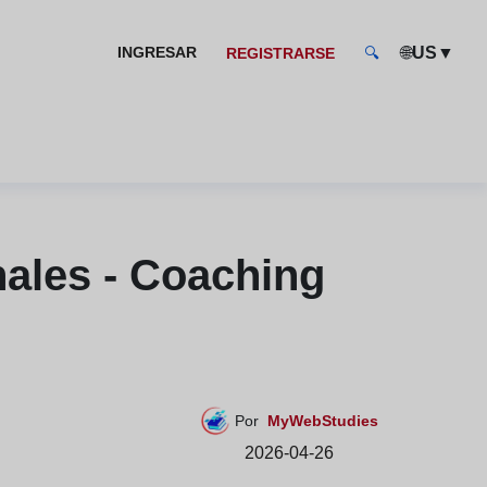
🌐
▼
INGRESAR
US
REGISTRARSE
🔍
ales - Coaching
Por
MyWebStudies
2026-04-26