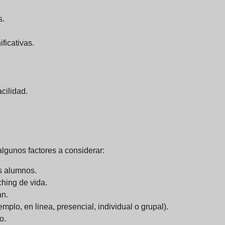
s.
ficativas.
cilidad.
lgunos factores a considerar:
os alumnos.
ching de vida.
an.
emplo, en linea, presencial, individual o grupal).
o.