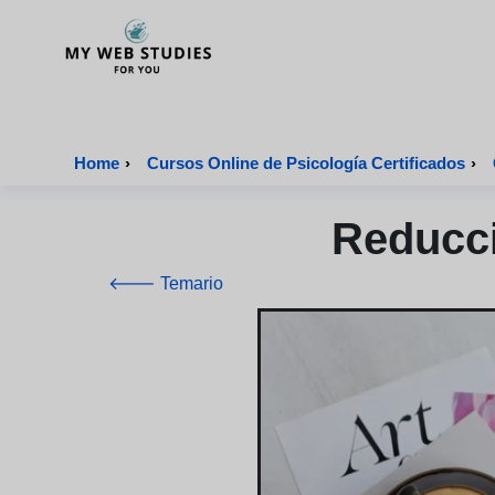
MyWebStudies - Página de inicio
Home
›
Cursos Online de Psicología Certificados
›
Reducci
🡐 Temario