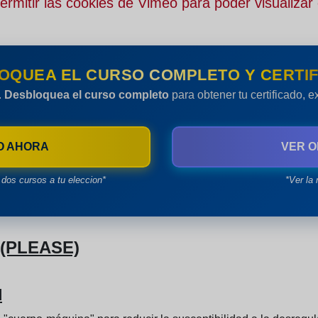
rmitir las cookies de Vimeo para poder visualizar 
OQUEA EL CURSO COMPLETO Y CERTIF
.
Desbloquea el curso completo
para obtener tu certificado, 
O AHORA
VER O
dos cursos a tu eleccion*
*Ver la 
 (PLEASE)
d