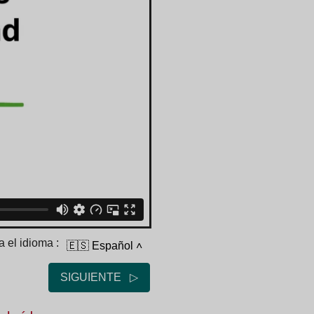
 el idioma :
🇪🇸 Español
˄
SIGUIENTE ▷