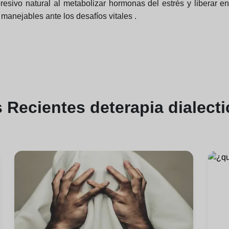
presivo natural al metabolizar hormonas del estrés y liberar 
anejables ante los desafíos vitales .
s
Recientes de
terapia dialect