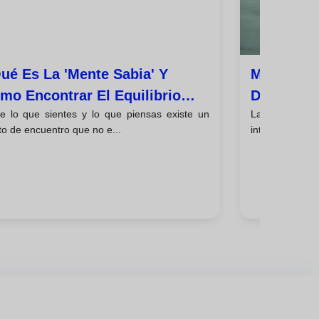
ué Es La 'mente Sabia' Y
Mindfulne
mo Encontrar El Equilibrio
Diferenci
re lo que sientes y lo que piensas existe un
La atención pl
tre Emoción Y Razón?
Tradicion
o de encuentro que no e...
intervenciones 