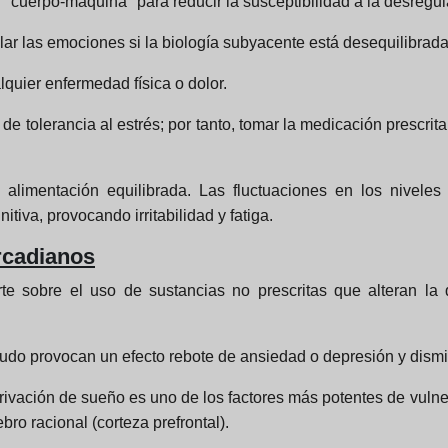
"cuerpo-máquina" para reducir la susceptibilidad a la desregu
lar las emociones si la biología subyacente está desequilibrada
alquier enfermedad física o dolor.
de tolerancia al estrés; por tanto, tomar la medicación prescri
 alimentación equilibrada. Las fluctuaciones en los niveles
tiva, provocando irritabilidad y fatiga.
rcadianos
te sobre el uso de sustancias no prescritas que alteran la
udo provocan un efecto rebote de ansiedad o depresión y dismin
privación de sueño es uno de los factores más potentes de vuln
ro racional (corteza prefrontal).