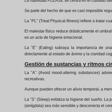
La habilidad PLEASE se centra en el cuidado del 
Se parte del hecho de que es casi imposible regu
La "PL" (Treat Physical Illness) refiere a tratar cu
El malestar físico reduce drásticamente el umbral 
es un acto de higiene emocional.
La "E" (Eating) subraya la importancia de una
directamente al estado de ánimo y la claridad cogni
Gestión de sustancias y ritmos ci
La "A" (Avoid mood-altering substances) advier
recreativas.
Aunque pueden ofrecer un alivio temporal, a men
La "S" (Sleep) enfatiza la higiene del sueño. La 
(amígdala) sea más sensible y desconecta el cereb