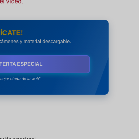
el vídeo.
ÍCATE!
exámenes y material descargable.
FERTA ESPECIAL
mejor oferta de la web*