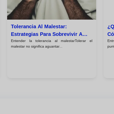
Tolerancia Al Malestar:
¿q
Estrategias Para Sobrevivir A
Có
Entender la tolerancia al malestarTolerar el
Ent
Una Crisis Emocional Sin
En
malestar no significa aguantar...
punt
Empeorarla