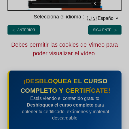
Selecciona el idioma :
🇪🇸 Español
˄
◁ ANTERIOR
SIGUIENTE ▷
Debes permitir las cookies de Vimeo para
poder visualizar el vídeo.
¡DESBLOQUEA EL CURSO
COMPLETO Y CERTIFÍCATE!
Estás viendo el contenido gratuito.
Desbloquea el curso completo
para
obtener tu certificado, exámenes y material
descargable.