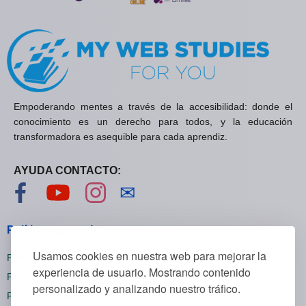
Empoderando mentes a través de la accesibilidad: donde el
conocimiento es un derecho para todos, y la educación
transformadora es asequible para cada aprendiz.
AYUDA CONTACTO:
Visítanos en Facebook
Visítanos en YouTube
Visítanos en Instagram
Contáctanos
✉
Políticas generales
Usamos cookies en nuestra web para mejorar la
Políticas de privacidad
experiencia de usuario. Mostrando contenido
Políticas de cookies
personalizado y analizando nuestro tráfico.
Políticas de reembolsos