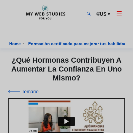
☰
🌐
▼
US
🔍
MyWebStudies - Página de inicio
›
Home
Formación certificada para mejorar tus habilidades 
¿Qué Hormonas Contribuyen A
Aumentar La Confianza En Uno
Mismo?
🡐 Temario