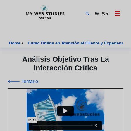
☰
🌐
▼
US
🔍
MyWebStudies - Página de inicio
›
Home
Curso Online en Atención al Cliente y Experiencia 
Análisis Objetivo Tras La
Interacción Crítica
🡐 Temario