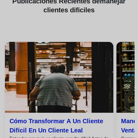
Publicaciones
Recientes de
manejar
clientes dificiles
Cómo Transformar A Un Cliente
Manej
Difícil En Un Cliente Leal
Venta