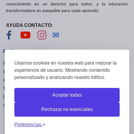
conocimiento es un derecho para todos, y la educación
transformadora es asequible para cada aprendiz.
AYUDA CONTACTO:
Visítanos en Facebook
Visítanos en YouTube
Visítanos en Instagram
Contáctanos
✉
Políticas generales
Usamos cookies en nuestra web para mejorar la
Políticas de privacidad
experiencia de usuario. Mostrando contenido
Políticas de cookies
personalizado y analizando nuestro tráfico.
Políticas de reembolsos
Términos y condiciones
Aceptar todas
Darse de baja
Configuración cookies
Rechazar no esenciales
Preferencias.
Todos los derechos reservados Mywebstudies ©