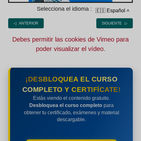
Selecciona el idioma :
🇪🇸 Español
˄
◁ ANTERIOR
SIGUIENTE ▷
Debes permitir las cookies de Vimeo para
poder visualizar el vídeo.
¡DESBLOQUEA EL CURSO
COMPLETO Y CERTIFÍCATE!
Estás viendo el contenido gratuito.
Desbloquea el curso completo
para
obtener tu certificado, exámenes y material
descargable.