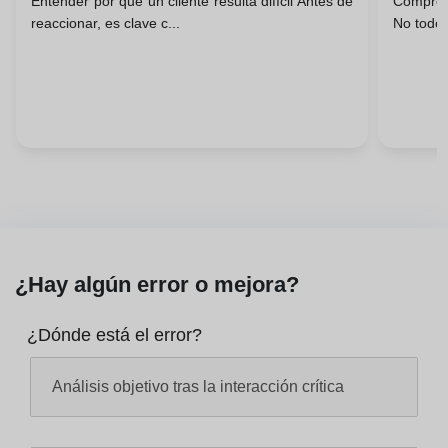
Entender por qué un cliente resulta difícil Antes de
Comprend
Cierr
reaccionar, es clave c...
No todos 
¿Hay algún error o mejora?
¿Dónde está el error?