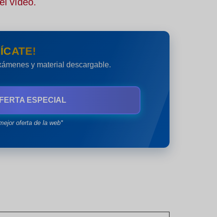
el vídeo.
ÍCATE!
exámenes y material descargable.
FERTA ESPECIAL
mejor oferta de la web*