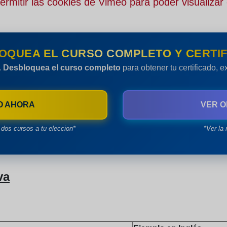
rmitir las cookies de Vimeo para poder visualizar 
OQUEA EL CURSO COMPLETO Y CERTIF
.
Desbloquea el curso completo
para obtener tu certificado, 
O AHORA
VER O
dos cursos a tu eleccion*
*Ver la 
va