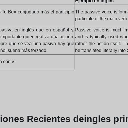
Ejemplo en Inglés
«To Be» conjugado más el participio
The passive voice is form
participle of the main verb
pasiva en inglés que en español y,
Passive voice is much m
importante quién realiza una acción,
and is typically used whe
empre que se vea una pasiva hay que
rather the action itself. 
pañol suena más forzado.
be translated literally int
a con v
ciones
Recientes de
ingles pri