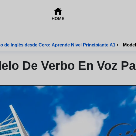
HOME
o de Inglés desde Cero: Aprende Nivel Principiante A1
›
Model
elo De Verbo En Voz Pa