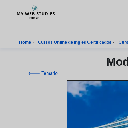
MyWebStudies - Página de inicio
Home
›
Cursos Online de Inglés Certificados
›
Curs
Mod
🡐 Temario