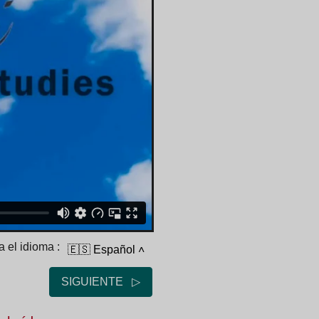
 el idioma :
🇪🇸 Español
˄
SIGUIENTE ▷