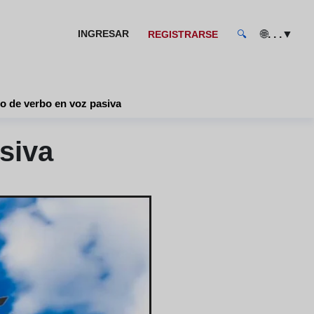
🌐
▼
INGRESAR
. . .
REGISTRARSE
🔍
o de verbo en voz pasiva
siva