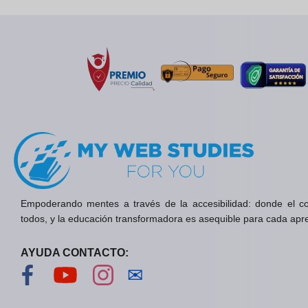
Empoderando mentes a través de la accesibilidad: donde el c
todos, y la educación transformadora es asequible para cada apr
AYUDA CONTACTO:
Visítanos en Facebook
Visítanos en YouTube
Visítanos en Instagram
Contáctanos
✉