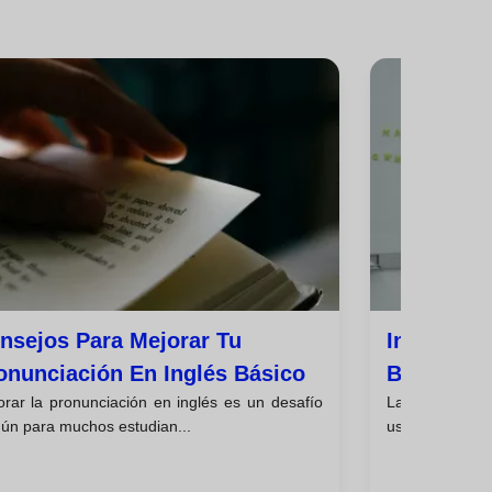
nsejos Para Mejorar Tu
Introducc
onunciación En Inglés Básico
Básica En
orar la pronunciación en inglés es un desafío
La gramática e
ún para muchos estudian...
uso de una leng