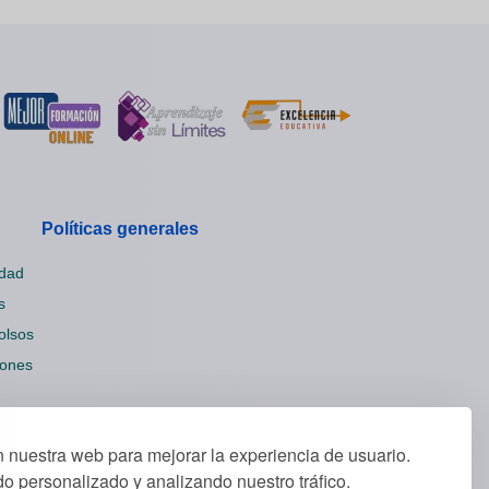
Políticas generales
idad
s
olsos
iones
ies
nuestra web para mejorar la experiencia de usuario.
o personalizado y analizando nuestro tráfico.