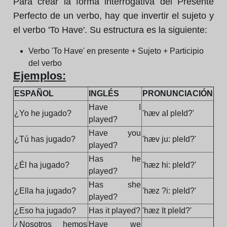
Para crear la forma interrogativa del Presente
Perfecto de un verbo, hay que invertir el sujeto y
el verbo 'To Have'. Su estructura es la siguiente:
Verbo 'To Have' en presente + Sujeto + Participio
del verbo
Ejemplos:
ESPAÑOL
INGLÉS
PRONUNCIACIÓN
Have I
¿Yo he jugado?
'hæv aI pleId?'
played?
Have you
¿Tú has jugado?
'hæv ju: pleId?'
played?
Has he
¿Él ha jugado?
'hæz hi: pleId?'
played?
Has she
¿Ella ha jugado?
'hæz ?i: pleId?'
played?
¿Eso ha jugado?
Has it played?
'hæz It pleId?'
¿Nosotros hemos
Have we