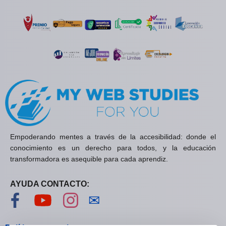
Empoderando mentes a través de la accesibilidad: donde el
conocimiento es un derecho para todos, y la educación
transformadora es asequible para cada aprendiz.
AYUDA CONTACTO:
Visítanos en Facebook
Visítanos en YouTube
Visítanos en Instagram
Contáctanos
✉