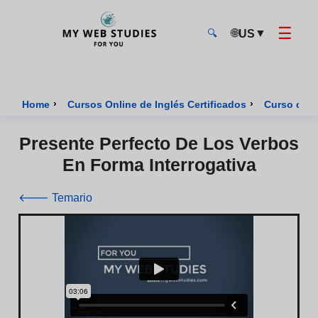
☰
🌐
▼
US
🔍
MyWebStudies - Página de inicio
›
›
Home
Cursos Online de Inglés Certificados
Curso de I
Presente Perfecto De Los Verbos
En Forma Interrogativa
🡐 Temario