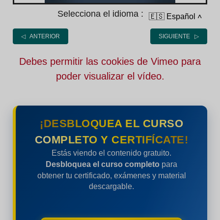
Selecciona el idioma :
🇪🇸 Español
˄
◁ ANTERIOR
SIGUIENTE ▷
Debes permitir las cookies de Vimeo para
poder visualizar el vídeo.
¡DESBLOQUEA EL CURSO
COMPLETO Y CERTIFÍCATE!
Estás viendo el contenido gratuito.
Desbloquea el curso completo
para
obtener tu certificado, exámenes y material
descargable.