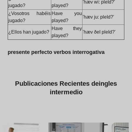
'hæv wi: pleId?'
jugado?
played?
¿Vosotros habéis
Have you
'hæv ju: pleId?'
jugado?
played?
Have they
¿Ellos han jugado?
'hæv ðeI pleId?'
played?
presente perfecto verbos interrogativa
Publicaciones
Recientes de
ingles
intermedio