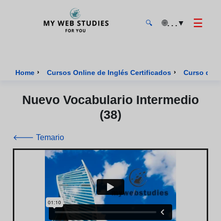
☰
🌐
▼
. . .
🔍
MyWebStudies - Página de inicio
›
›
Home
Cursos Online de Inglés Certificados
Curso de I
Nuevo Vocabulario Intermedio
(38)
🡐 Temario