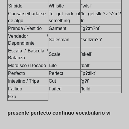
Silbido
Whistle
''wIsl'
Cansarse/hartarse
To get sick of
'tu: get sIk ?v 's?m?
de algo
something
In'
Prenda / Vestido
Garment
''g?:m?nt'
Vendedor /
Salesman
''seIlzm?n'
Dependiente
Escala / Báscula /
Scale
'skeIl'
Balanza
Mordisco / Bocado
Bite
'baIt'
Perfecto
Perfect
''p?:fIkt'
Intestino / Tripa
Gut
'g?t'
Fallido
Failed
'feIld'
Exp
presente perfecto continuo vocabulario vi