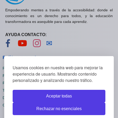
Empoderando mentes a través de la accesibilidad: donde el
conocimiento es un derecho para todos, y la educación
transformadora es asequible para cada aprendiz.
AYUDA CONTACTO:
Visítanos en Facebook
Visítanos en YouTube
Visítanos en Instagram
Contáctanos
✉
Políticas generales
Usamos cookies en nuestra web para mejorar la
Políticas de privacidad
experiencia de usuario. Mostrando contenido
Políticas de cookies
personalizado y analizando nuestro tráfico.
Políticas de reembolsos
Términos y condiciones
Aceptar todas
Darse de baja
Configuración cookies
Rechazar no esenciales