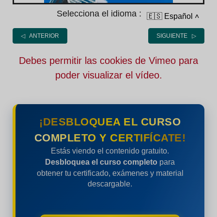
Selecciona el idioma :
🇪🇸 Español
˄
◁ ANTERIOR
SIGUIENTE ▷
Debes permitir las cookies de Vimeo para
poder visualizar el vídeo.
¡DESBLOQUEA EL CURSO
COMPLETO Y CERTIFÍCATE!
Estás viendo el contenido gratuito.
Desbloquea el curso completo
para
obtener tu certificado, exámenes y material
descargable.