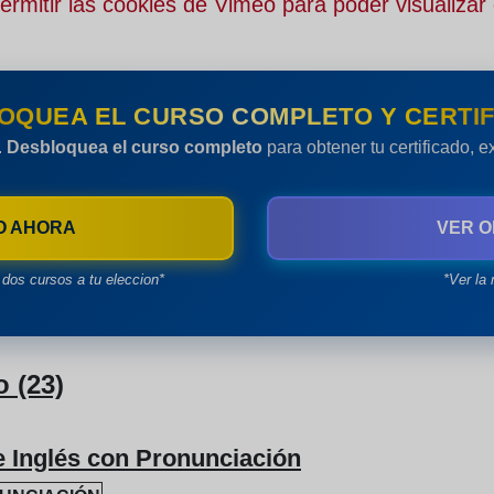
rmitir las cookies de Vimeo para poder visualizar 
OQUEA EL CURSO COMPLETO Y CERTIF
.
Desbloquea el curso completo
para obtener tu certificado, 
O AHORA
VER O
dos cursos a tu eleccion*
*Ver la 
 (23)
e Inglés con Pronunciación