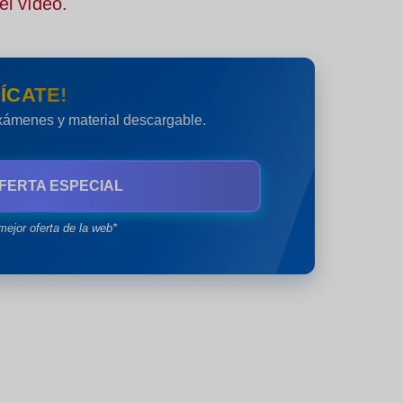
el vídeo.
ÍCATE!
exámenes y material descargable.
FERTA ESPECIAL
mejor oferta de la web*