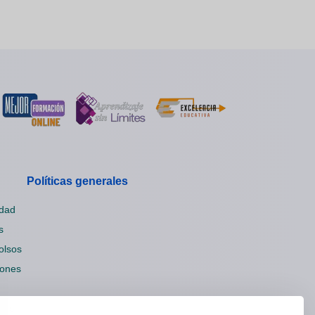
Políticas generales
idad
s
olsos
iones
ies