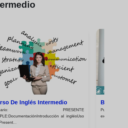
termedio
rso De Inglés Intermedio
Beneficio
emario: PRESENTE
Puedes estudi
PLE:DocumentaciónIntroducción al inglésUso
extranjero tien
Present...