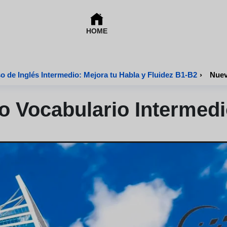
HOME
o de Inglés Intermedio: Mejora tu Habla y Fluidez B1-B2
›
Nuev
 Vocabulario Intermedi