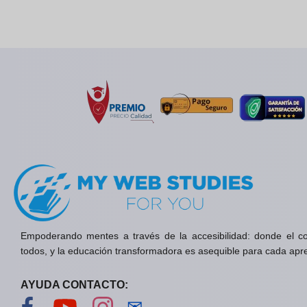
Empoderando mentes a través de la accesibilidad: donde el c
todos, y la educación transformadora es asequible para cada apr
AYUDA CONTACTO:
Visítanos en Facebook
Visítanos en YouTube
Visítanos en Instagram
Contáctanos