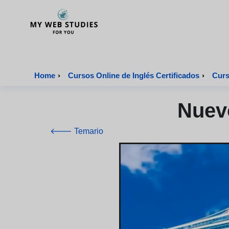
MyWebStudies - Página de inicio
Home
›
Cursos Online de Inglés Certificados
›
Curs
Nuevo
🡐 Temario