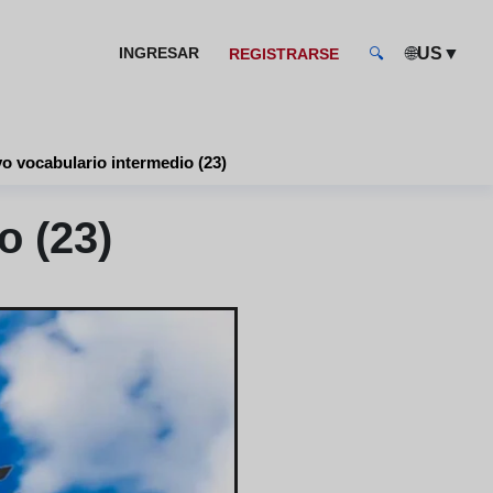
🌐
▼
INGRESAR
US
REGISTRARSE
🔍
o vocabulario intermedio (23)
o (23)