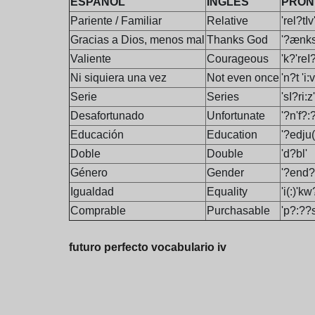
ESPAÑOL
INGLÉS
PRON
Pariente / Familiar
Relative
'rel?tIv
Gracias a Dios, menos mal
Thanks God
'?ænks
Valiente
Courageous
'k?'reI
Ni siquiera una vez
Not even once
'n?t 'i
Serie
Series
'sI?ri:z'
Desafortunado
Unfortunate
'?n'f?:?
Educación
Education
'?edju(
Doble
Double
'd?bl'
Género
Gender
'?end?
Igualdad
Equality
'i(:)'kw?
Comprable
Purchasable
'p?:??
futuro perfecto vocabulario iv