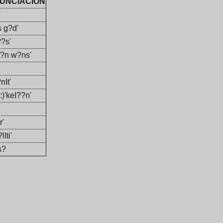
UNCIACIÓN
'
 g?d'
??s'
:v?n w?ns'
nIt'
:)'keI??n'
r'
lIti'
s?