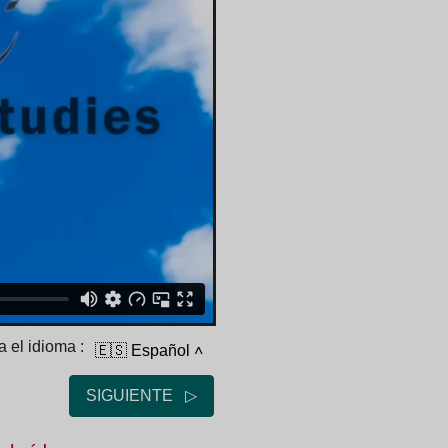
 el idioma :
🇪🇸 Español
˄
SIGUIENTE ▷