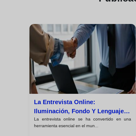
La Entrevista Online:
Iluminación, Fondo Y Lenguaje
La entrevista online se ha convertido en una
No Verbal En Cámara
herramienta esencial en el mun...