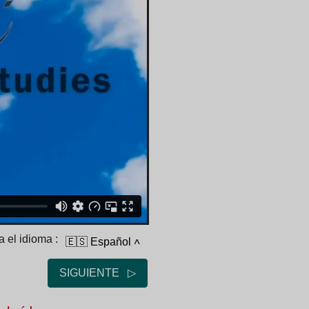
 el idioma :
🇪🇸 Español
˄
SIGUIENTE ▷