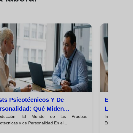
sts Psicotécnicos Y De
Entrevist
rsonalidad: Qué Miden
Las Soft 
roducción: El Mundo de las Pruebas
Introducción: 
almente
Reclutad
otécnicas y de Personalidad En el...
Empleo En el c