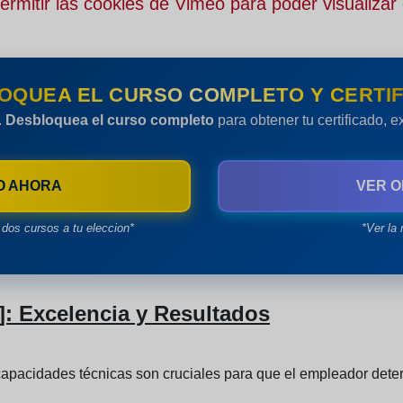
rmitir las cookies de Vimeo para poder visualizar 
OQUEA EL CURSO COMPLETO Y CERTIF
.
Desbloquea el curso completo
para obtener tu certificado, 
O AHORA
VER O
dos cursos a tu eleccion*
*Ver la 
: Excelencia y Resultados
 capacidades técnicas son cruciales para que el empleador deter