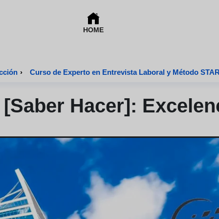
HOME
cción
›
Curso de Experto en Entrevista Laboral y Método STA
[Saber Hacer]: Excelen