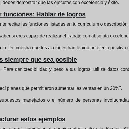
; debes demostrar que las ejecutas con excelencia y éxito.
ar funciones: Hablar de logros
e recitar las funciones listadas en tu currículum o descripción
saber si eres capaz de realizar el trabajo con absoluta excelenc
cto. Demuestra que tus acciones han tenido un efecto positivo 
os siempre que sea posible
Para dar credibilidad y peso a tus logros, utiliza datos conc
blecí planes que permitieron aumentar las ventas en un 20%".
esupuestos manejados o el número de personas involucradas 
ucturar estos ejemplos
ean claras, completas y convincentes, utiliza la técnica S