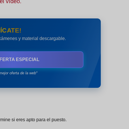
el vídeo.
ÍCATE!
exámenes y material descargable.
FERTA ESPECIAL
mejor oferta de la web*
mine si eres apto para el puesto.