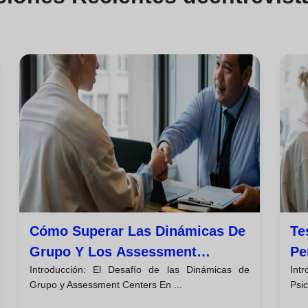
Cómo Superar Las Dinámicas De
Te
Grupo Y Los Assessment
Pe
Introducción: El Desafío de las Dinámicas de
Int
Centers
Re
Grupo y Assessment Centers En ...
Psic