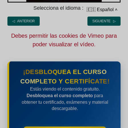
Selecciona el idioma :
🇪🇸 Español
˄
◁ ANTERIOR
SIGUIENTE ▷
Debes permitir las cookies de Vimeo para
poder visualizar el vídeo.
¡DESBLOQUEA EL CURSO
COMPLETO Y CERTIFÍCATE!
Estás viendo el contenido gratuito.
Desbloquea el curso completo
para
obtener tu certificado, exámenes y material
descargable.