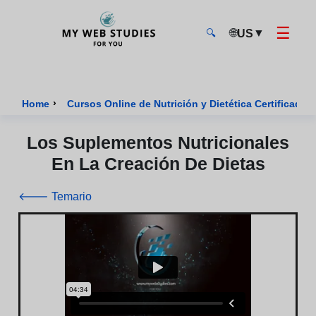
☰
🌐
▼
US
🔍
MyWebStudies - Página de inicio
›
Home
Cursos Online de Nutrición y Dietética Certificados
Los Suplementos Nutricionales
En La Creación De Dietas
🡐 Temario