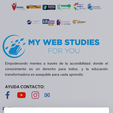
Empoderando mentes a través de la accesibilidad: donde el
conocimiento es un derecho para todos, y la educación
transformadora es asequible para cada aprendiz.
AYUDA CONTACTO:
Visítanos en Facebook
Visítanos en YouTube
Visítanos en Instagram
Contáctanos
✉
Políticas generales