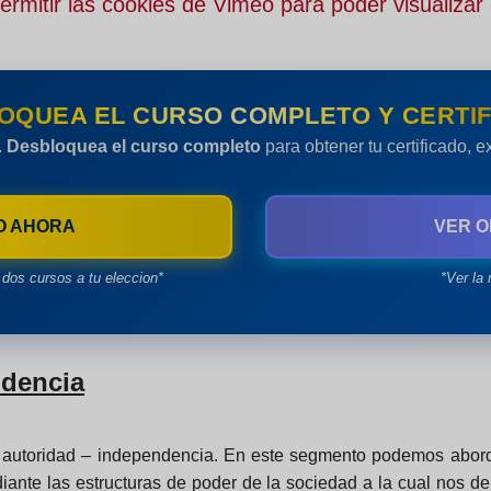
rmitir las cookies de Vimeo para poder visualizar 
OQUEA EL CURSO COMPLETO Y CERTIF
.
Desbloquea el curso completo
para obtener tu certificado, 
O AHORA
VER O
dos cursos a tu eleccion*
*Ver la 
ndencia
ón autoridad – independencia. En este segmento podemos abor
diante las estructuras de poder de la sociedad a la cual no