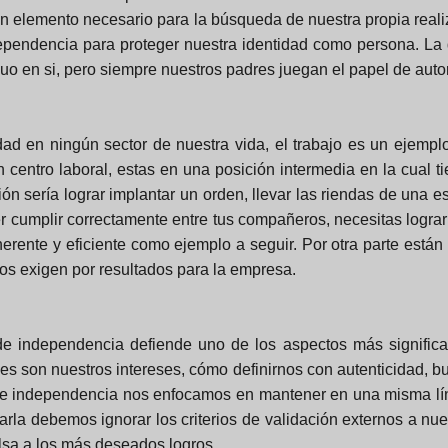
un elemento necesario para la búsqueda de nuestra propia reali
dependencia para proteger nuestra identidad como persona. La
iduo en si, pero siempre nuestros padres juegan el papel de auto
d en ningún sector de nuestra vida, el trabajo es un ejempl
n centro laboral, estas en una posición intermedia en la cual 
ión sería lograr implantar un orden, llevar las riendas de una 
er cumplir correctamente entre tus compañeros, necesitas logra
rente y eficiente como ejemplo a seguir. Por otra parte están 
nos exigen por resultados para la empresa.
 independencia defiende uno de los aspectos más significat
son nuestros intereses, cómo definirnos con autenticidad, bu
a de independencia nos enfocamos en mantener en una misma lí
a debemos ignorar los criterios de validación externos a nuest
lsa a los más deseados logros.