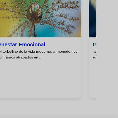
enestar Emocional
Gestión 
l torbellino de la vida moderna, a menudo nos
¿Alguna vez 
ontramos atrapados en ...
emociones? ¿Co