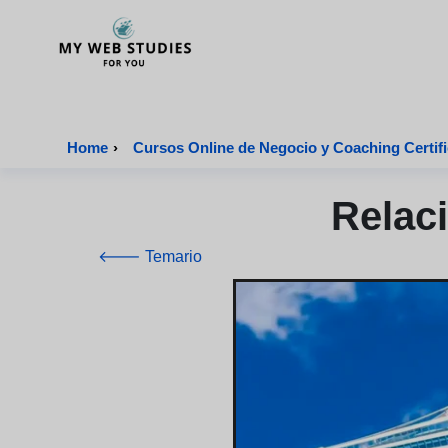
MyWebStudies - Página de inicio
Home
›
Cursos Online de Negocio y Coaching Certif
Relac
🡐 Temario