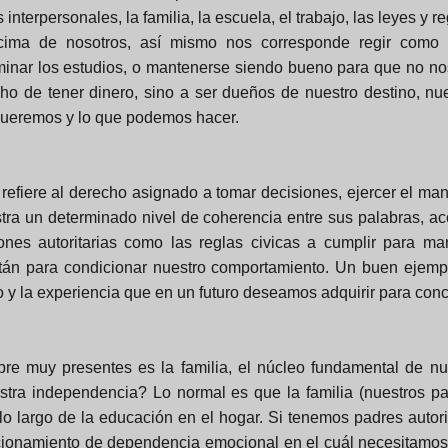
interpersonales, la familia, la escuela, el trabajo, las leyes 
ncima de nosotros, así mismo nos corresponde regir como 
rminar los estudios, o mantenerse siendo bueno para que no nos
cho de tener dinero, sino a ser dueños de nuestro destino, n
 queremos y lo que podemos hacer.
refiere al derecho asignado a tomar decisiones, ejercer el m
ra un determinado nivel de coherencia entre sus palabras, acc
nes autoritarias como las reglas civicas a cumplir para man
stán para condicionar nuestro comportamiento. Un buen ejemp
 y la experiencia que en un futuro deseamos adquirir para concl
re muy presentes es la familia, el núcleo fundamental de nues
estra independencia? Lo normal es que la familia (nuestros p
lo largo de la educación en el hogar. Si tenemos padres auto
cionamiento de dependencia emocional en el cuál necesitamos