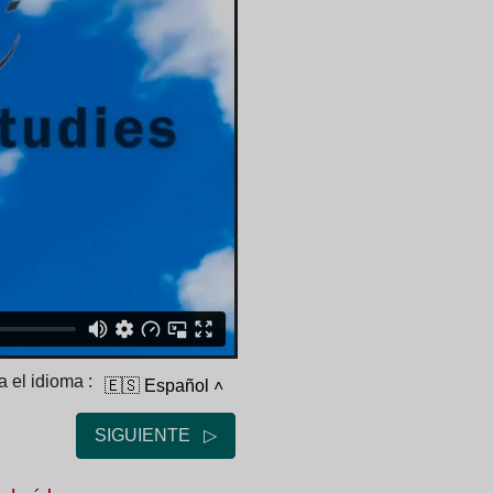
 el idioma :
🇪🇸 Español
˄
SIGUIENTE ▷