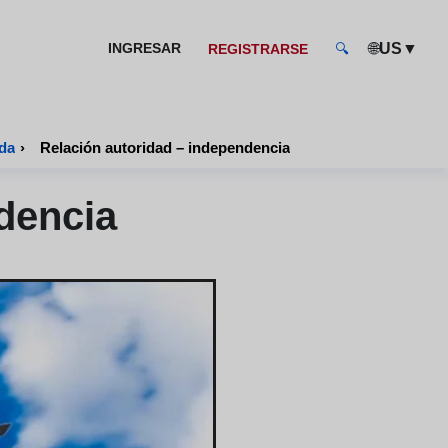
🌐
▼
INGRESAR
US
REGISTRARSE
🔍
ida
›
Relación autoridad – independencia
dencia