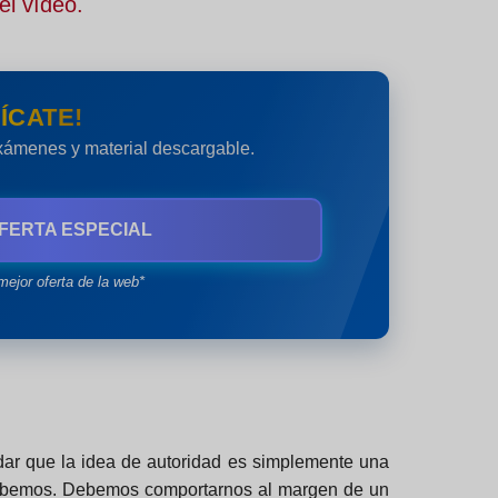
el vídeo.
ÍCATE!
exámenes y material descargable.
FERTA ESPECIAL
mejor oferta de la web*
dar que la idea de autoridad es simplemente una
s debemos. Debemos comportarnos al margen de un