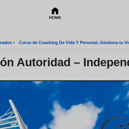
HOME
icados
›
Curso de Coaching De Vida Y Personal, Gestiona tu V
ión Autoridad – Indepen