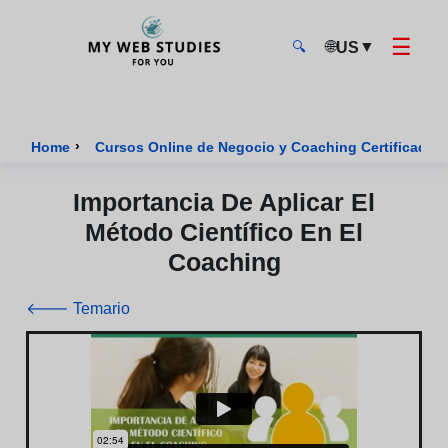
☰
🌐
▼
US
🔍
MyWebStudies - Página de inicio
›
Home
Cursos Online de Negocio y Coaching Certificados
Importancia De Aplicar El
Método Científico En El
Coaching
🡐 Temario