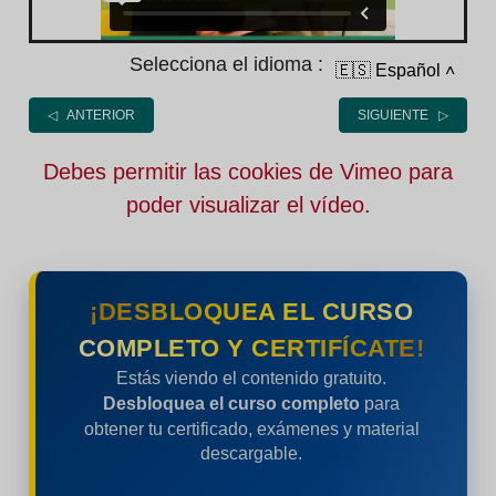
Selecciona el idioma :
🇪🇸 Español
˄
◁ ANTERIOR
SIGUIENTE ▷
Debes permitir las cookies de Vimeo para
poder visualizar el vídeo.
¡DESBLOQUEA EL CURSO
COMPLETO Y CERTIFÍCATE!
Estás viendo el contenido gratuito.
Desbloquea el curso completo
para
obtener tu certificado, exámenes y material
descargable.