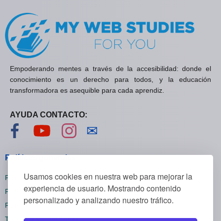
Empoderando mentes a través de la accesibilidad: donde el
conocimiento es un derecho para todos, y la educación
transformadora es asequible para cada aprendiz.
AYUDA CONTACTO:
Visítanos en Facebook
Visítanos en YouTube
Visítanos en Instagram
Contáctanos
✉
Políticas generales
Usamos cookies en nuestra web para mejorar la
Políticas de privacidad
experiencia de usuario. Mostrando contenido
Políticas de cookies
personalizado y analizando nuestro tráfico.
Políticas de reembolsos
Términos y condiciones