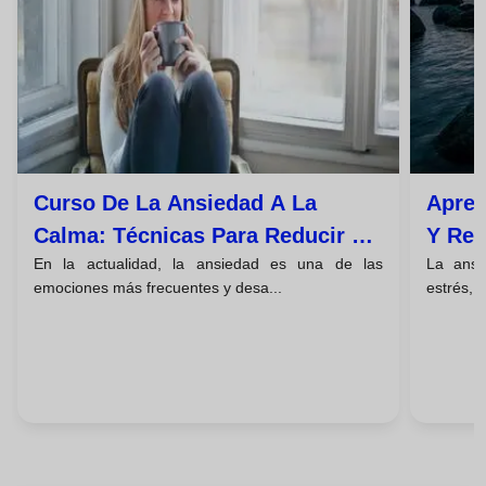
Curso De La Ansiedad A La
Apren
Calma: Técnicas Para Reducir El
Y Rec
En la actualidad, la ansiedad es una de las
La ansi
Estrés Y Vivir Tranquilo
emociones más frecuentes y desa...
estrés, 