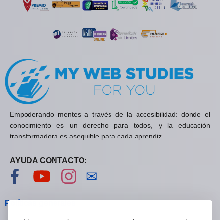
Empoderando mentes a través de la accesibilidad: donde el
conocimiento es un derecho para todos, y la educación
transformadora es asequible para cada aprendiz.
AYUDA CONTACTO:
Visítanos en Facebook
Visítanos en YouTube
Visítanos en Instagram
Contáctanos
✉
Políticas generales