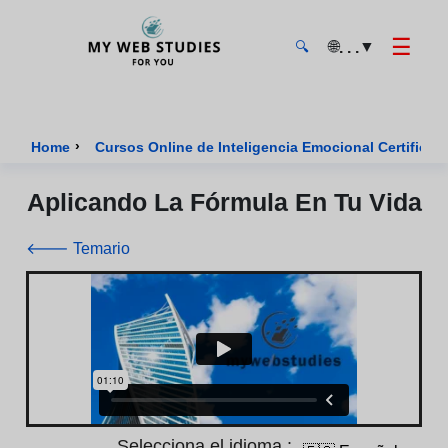
☰
🌐
▼
. . .
🔍
MyWebStudies - Página de inicio
›
Home
Cursos Online de Inteligencia Emocional Certificad
Aplicando La Fórmula En Tu Vida
🡐 Temario
Selecciona el idioma :