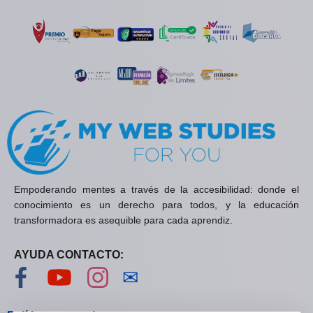
Empoderando mentes a través de la accesibilidad: donde el
conocimiento es un derecho para todos, y la educación
transformadora es asequible para cada aprendiz.
AYUDA CONTACTO:
Visítanos en Facebook
Visítanos en YouTube
Visítanos en Instagram
Contáctanos
✉