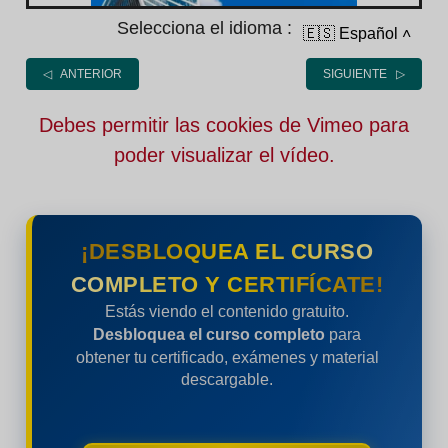
Selecciona el idioma :
🇪🇸 Español
˄
◁ ANTERIOR
SIGUIENTE ▷
Debes permitir las cookies de Vimeo para
poder visualizar el vídeo.
¡DESBLOQUEA EL CURSO
COMPLETO Y CERTIFÍCATE!
Estás viendo el contenido gratuito.
Desbloquea el curso completo
para
obtener tu certificado, exámenes y material
descargable.