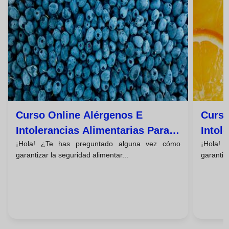
Curso Online Alérgenos E
Curso
Intolerancias Alimentarias Para
Intol
¡Hola! ¿Te has preguntado alguna vez cómo
¡Hola!
Residencias
Coleg
garantizar la seguridad alimentar...
garantiz