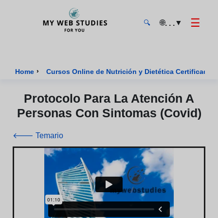
☰
🌐
▼
. . .
🔍
MyWebStudies - Página de inicio
›
Home
Cursos Online de Nutrición y Dietética Certificados
Protocolo Para La Atención A
Personas Con Sintomas (covid)
🡐 Temario