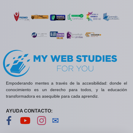
Empoderando mentes a través de la accesibilidad: donde el
conocimiento es un derecho para todos, y la educación
transformadora es asequible para cada aprendiz.
AYUDA CONTACTO:
Visítanos en Facebook
Visítanos en YouTube
Visítanos en Instagram
Contáctanos
✉