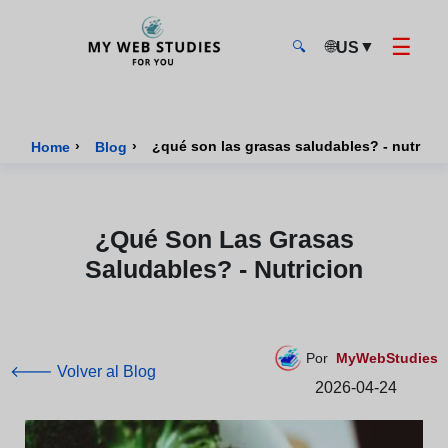
☰
🌐
▼
US
🔍
MyWebStudies - Página de inicio
›
›
¿qué son las grasas saludables? - nutricio
Home
Blog
¿qué Son Las Grasas
Saludables? - Nutricion
Por
MyWebStudies
🡐 Volver al Blog
2026-04-24