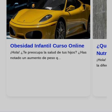
Obesidad Infantil Curso Online
¿qué D
¡Hola! ¿Te preocupa la salud de tus hijos? ¿Has
Nutric
notado un aumento de peso q...
¡Hola! ¿
la diferen