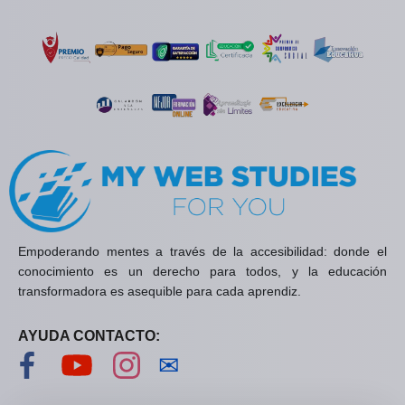
Empoderando mentes a través de la accesibilidad: donde el
conocimiento es un derecho para todos, y la educación
transformadora es asequible para cada aprendiz.
AYUDA CONTACTO:
Visítanos en Facebook
Visítanos en YouTube
Visítanos en Instagram
Contáctanos
✉