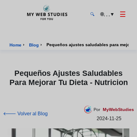
☰
🌐
▼
. . .
🔍
MyWebStudies - Página de inicio
›
›
Pequeños ajustes saludables para mejorar t
Home
Blog
Pequeños Ajustes Saludables
Para Mejorar Tu Dieta - Nutricion
Por
MyWebStudies
🡐 Volver al Blog
2024-11-25