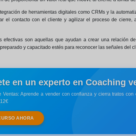
 integración de herramientas digitales como CRMs y la automat
zar el contacto con el cliente y agilizar el proceso de cierr
tas efectivas son aquellas que ayudan a crear una relación de
reparado y capacitado estés para reconocer las señales del clie
ete en un experto en Coaching v
 Ventas: Aprende a vender con confianza y cierra tratos con
 12€
CURSO AHORA