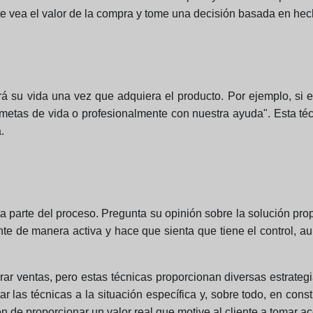
ente vea el valor de la compra y tome una decisión basada en he
rá su vida una vez que adquiera el producto. Por ejemplo, si 
s metas de vida o profesionalmente con nuestra ayuda". Esta técn
.
nta parte del proceso. Pregunta su opinión sobre la solución p
iente de manera activa y hace que sienta que tiene el control,
rar ventas, pero estas técnicas proporcionan diversas estrateg
ar las técnicas a la situación específica y, sobre todo, en cons
én de proporcionar un valor real que motive al cliente a tomar ac