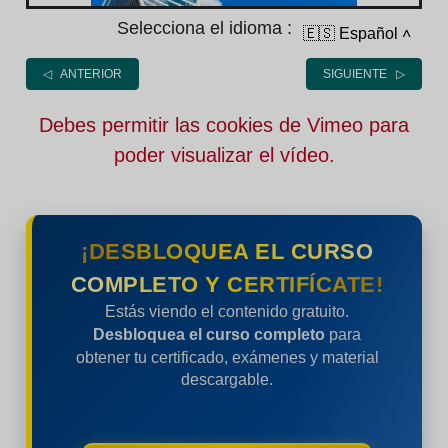
Selecciona el idioma :
🇪🇸 Español
˄
◁ ANTERIOR
SIGUIENTE ▷
Debes permitir las cookies de Vimeo para
poder visualizar el vídeo.
¡DESBLOQUEA EL CURSO
COMPLETO Y CERTIFÍCATE!
Estás viendo el contenido gratuito.
Desbloquea el curso completo
para
obtener tu certificado, exámenes y material
descargable.