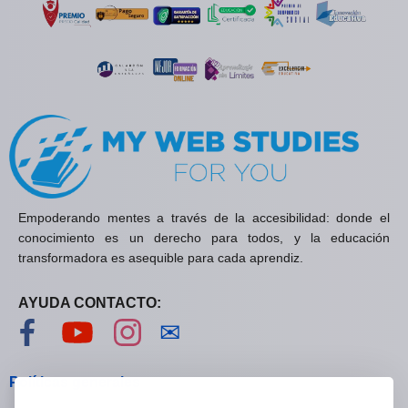
Empoderando mentes a través de la accesibilidad: donde el
conocimiento es un derecho para todos, y la educación
transformadora es asequible para cada aprendiz.
AYUDA CONTACTO:
Visítanos en Facebook
Visítanos en YouTube
Visítanos en Instagram
Contáctanos
✉
Políticas generales