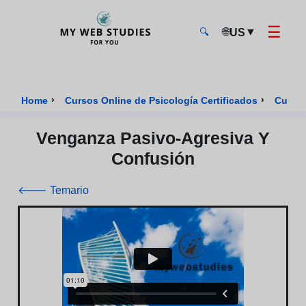
☰
🌐
▼
US
🔍
MyWebStudies - Página de inicio
›
›
Home
Cursos Online de Psicología Certificados
Curso 
Venganza Pasivo-Agresiva Y
Confusión
🡐 Temario