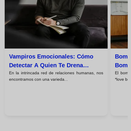
Vampiros Emocionales: Cómo
Bomb
Detectar A Quien Te Drena
Bombi
En la intrincada red de relaciones humanas, nos
El bomb
Energía Para Controlarte
La Ma
encontramos con una varieda...
*love bo