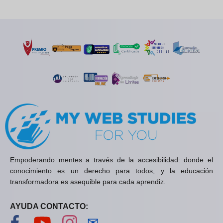
Empoderando mentes a través de la accesibilidad: donde el
conocimiento es un derecho para todos, y la educación
transformadora es asequible para cada aprendiz.
AYUDA CONTACTO:
Visítanos en Facebook
Visítanos en YouTube
Visítanos en Instagram
Contáctanos
✉