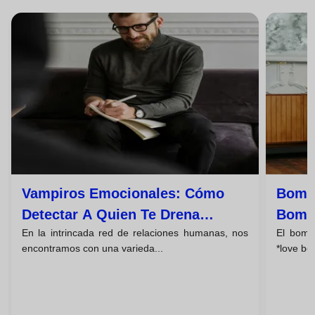
Vampiros Emocionales: Cómo
Bomb
Detectar A Quien Te Drena
Bombi
En la intrincada red de relaciones humanas, nos
El bomb
Energía Para Controlarte
La Ma
encontramos con una varieda...
*love bo