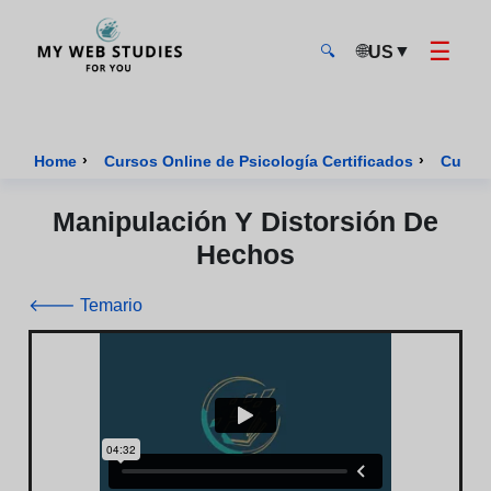
☰
🌐
▼
US
🔍
MyWebStudies - Página de inicio
›
›
Home
Cursos Online de Psicología Certificados
Curso 
Manipulación Y Distorsión De
Hechos
🡐 Temario