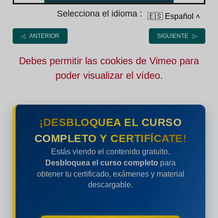
Selecciona el idioma :
🇪🇸 Español
˄
◁ ANTERIOR
SIGUIENTE ▷
Debes permitir las cookies de Vimeo para
poder visualizar el vídeo.
¡DESBLOQUEA EL CURSO
COMPLETO Y CERTIFÍCATE!
Estás viendo el contenido gratuito.
Desbloquea el curso completo
para
obtener tu certificado, exámenes y material
descargable.