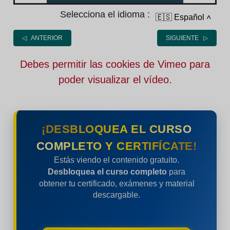
Selecciona el idioma :
🇪🇸 Español
˄
◁ ANTERIOR
SIGUIENTE ▷
Debes permitir las cookies de Vimeo para
poder visualizar el vídeo.
¡DESBLOQUEA EL CURSO
COMPLETO Y CERTIFÍCATE!
Estás viendo el contenido gratuito.
Desbloquea el curso completo
para
obtener tu certificado, exámenes y material
descargable.