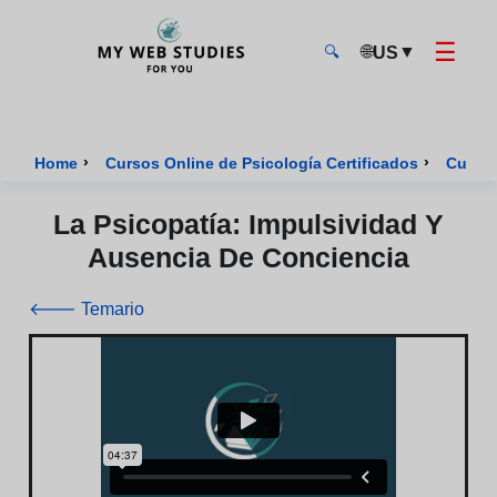
☰
🌐
▼
US
🔍
MyWebStudies - Página de inicio
›
›
Home
Cursos Online de Psicología Certificados
Curso 
La Psicopatía: Impulsividad Y
Ausencia De Conciencia
🡐 Temario