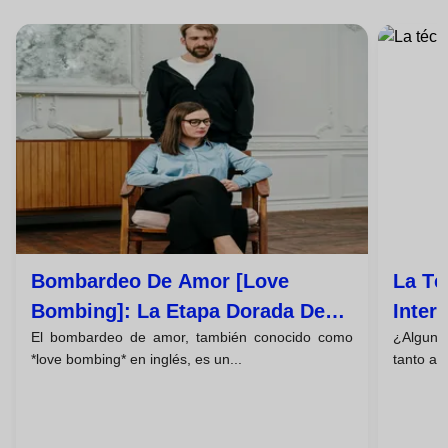
Bombardeo De Amor [love
La Té
Bombing]: La Etapa Dorada De
Inter
El bombardeo de amor, también conocido como
¿Alguna 
La Manipulación Emocional
Dejar
*love bombing* en inglés, es un...
tanto ale