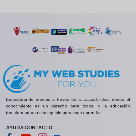
Empoderando mentes a través de la accesibilidad: donde el
conocimiento es un derecho para todos, y la educación
transformadora es asequible para cada aprendiz.
AYUDA CONTACTO:
Visítanos en Facebook
Visítanos en YouTube
Visítanos en Instagram