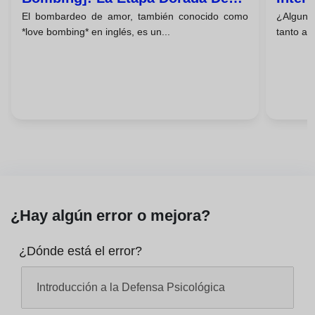
El bombardeo de amor, también conocido como
¿Alguna 
La Manipulación Emocional
Dejar
*love bombing* en inglés, es un...
tanto ale
¿Hay algún error o mejora?
¿Dónde está el error?