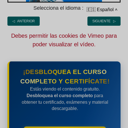
Selecciona el idioma :
🇪🇸 Español
˄
◁ ANTERIOR
SIGUIENTE ▷
Debes permitir las cookies de Vimeo para
poder visualizar el vídeo.
¡DESBLOQUEA EL CURSO
COMPLETO Y CERTIFÍCATE!
Estás viendo el contenido gratuito.
Desbloquea el curso completo
para
obtener tu certificado, exámenes y material
descargable.