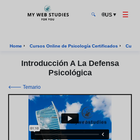
☰
🌐
▼
US
🔍
MyWebStudies - Página de inicio
›
›
Home
Cursos Online de Psicología Certificados
Curso 
Introducción A La Defensa
Psicológica
🡐 Temario