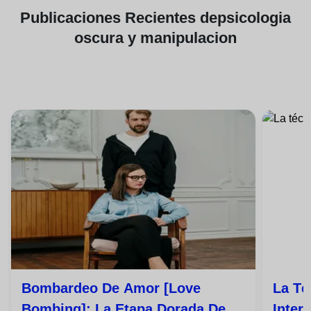
Publicaciones
Recientes de
psicologia
oscura y manipulacion
Bombardeo De Amor [love
La Té
Bombing]: La Etapa Dorada De
Inter