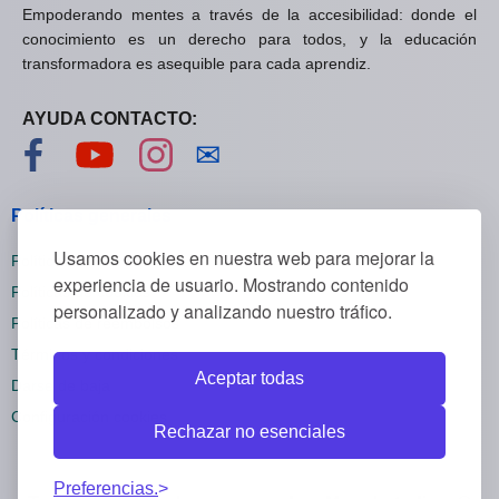
Empoderando mentes a través de la accesibilidad: donde el
conocimiento es un derecho para todos, y la educación
transformadora es asequible para cada aprendiz.
AYUDA CONTACTO:
Visítanos en Facebook
Visítanos en YouTube
Visítanos en Instagram
Contáctanos
✉
Políticas generales
Usamos cookies en nuestra web para mejorar la
Políticas de privacidad
experiencia de usuario. Mostrando contenido
Políticas de cookies
personalizado y analizando nuestro tráfico.
Políticas de reembolsos
Términos y condiciones
Aceptar todas
Darse de baja
Configuración cookies
Rechazar no esenciales
Preferencias.