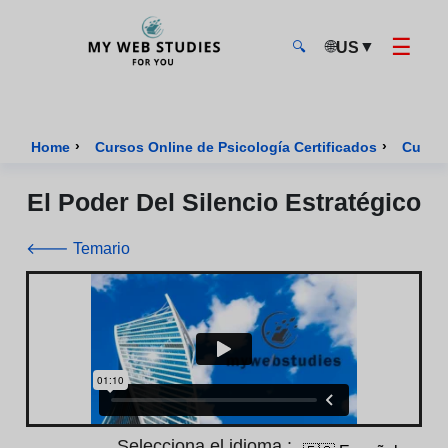
☰
🌐
▼
US
🔍
MyWebStudies - Página de inicio
›
›
Home
Cursos Online de Psicología Certificados
Curso 
El Poder Del Silencio Estratégico
🡐 Temario
Selecciona el idioma :