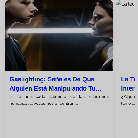
Gaslighting: Señales De Que
La Té
Alguien Está Manipulando Tu
Inter
En el intrincado laberinto de las relaciones
¿Alguna 
Percepción De La Realidad
Dejar
humanas, a veces nos encontram...
tanto ale