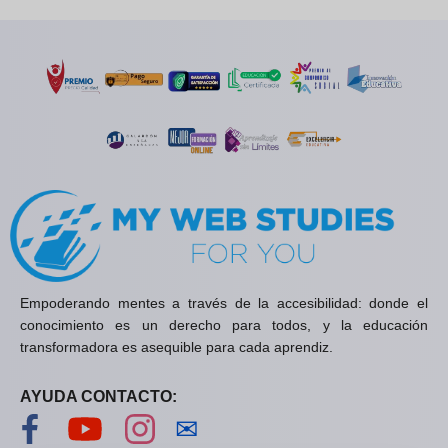
Empoderando mentes a través de la accesibilidad: donde el
conocimiento es un derecho para todos, y la educación
transformadora es asequible para cada aprendiz.
AYUDA CONTACTO:
Visítanos en Facebook
Visítanos en YouTube
Visítanos en Instagram
Contáctanos
✉